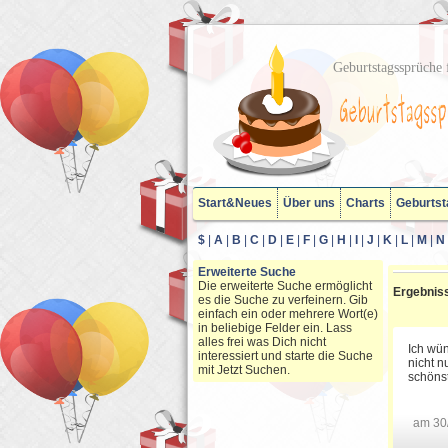
Geburtstagssprüche f
Start&Neues
Über uns
Charts
Geburtst
$
|
A
|
B
|
C
|
D
|
E
|
F
|
G
|
H
|
I
|
J
|
K
|
L
|
M
|
N
Erweiterte Suche
Die erweiterte Suche ermöglicht
Ergebniss
es die Suche zu verfeinern. Gib
einfach ein oder mehrere Wort(e)
in beliebige Felder ein. Lass
alles frei was Dich nicht
Ich wü
interessiert und starte die Suche
nicht n
mit Jetzt Suchen.
schönst
am 30