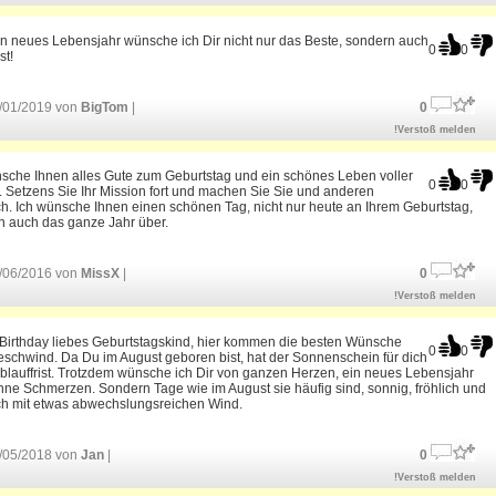
n neues Lebensjahr wünsche ich Dir nicht nur das Beste, sondern auch
0
0
st!
/01/2019 von
BigTom
|
0
!Verstoß melden
nsche Ihnen alles Gute zum Geburtstag und ein schönes Leben voller
0
0
 Setzens Sie Ihr Mission fort und machen Sie Sie und anderen
ch. Ich wünsche Ihnen einen schönen Tag, nicht nur heute an Ihrem Geburtstag,
n auch das ganze Jahr über.
/06/2016 von
MissX
|
0
!Verstoß melden
Birthday liebes Geburtstagskind, hier kommen die besten Wünsche
0
0
schwind. Da Du im August geboren bist, hat der Sonnenschein für dich
blauffrist. Trotzdem wünsche ich Dir von ganzen Herzen, ein neues Lebensjahr
ne Schmerzen. Sondern Tage wie im August sie häufig sind, sonnig, fröhlich und
ich mit etwas abwechslungsreichen Wind.
/05/2018 von
Jan
|
0
!Verstoß melden