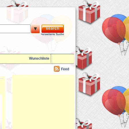
▼
+erweiterte Suche
Wunschliste
Feed