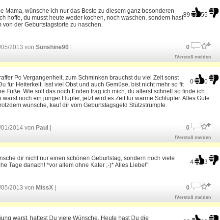
iebe Mama, wünsche ich nur das Beste zu diesem ganz besonderen
89
55
Ich hoffe, du musst heute weder kochen, noch waschen, sondern hast
m von der Geburtstagstorte zu naschen.
/05/2013 von
Sunshine90
|
0
!Verstoß melden
raffer Po Vergangenheit, zum Schminken brauchst du viel Zeit sonst
0
0
Du für Heiterkeit. Isst viel Obst und auch Gemüse, bist nicht mehr so fit
ne Füße. Wie soll das noch Enden frag ich mich, du alterst schnell so finde ich.
 warst noch ein junger Hüpfer, jetzt wird es Zeit für warme Schlüpfer. Alles Gute
 trotzdem wünsche, kauf dir vom Geburtstagsgeld Stützstrümpfe.
/01/2014 von
Paul
|
0
!Verstoß melden
nsche dir nicht nur einen schönen Geburtstag, sondern noch viele
4
3
che Tage danach! *vor allem ohne Kater ;-)* Alles Liebe!"
/05/2013 von
MissX
|
0
!Verstoß melden
jung warst, hattest Du viele Wünsche. Heute hast Du die