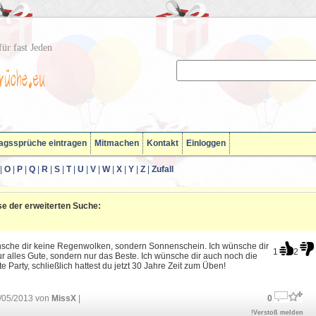
ür fast Jeden
agssprüche eintragen
Mitmachen
Kontakt
Einloggen
|
O
|
P
|
Q
|
R
|
S
|
T
|
U
|
V
|
W
|
X
|
Y
|
Z
|
Zufall
e der erweiterten Suche:
nsche dir keine Regenwolken, sondern Sonnenschein. Ich wünsche dir
1
2
ur alles Gute, sondern nur das Beste. Ich wünsche dir auch noch die
e Party, schließlich hattest du jetzt 30 Jahre Zeit zum Üben!
/05/2013 von
MissX
|
0
!Verstoß melden