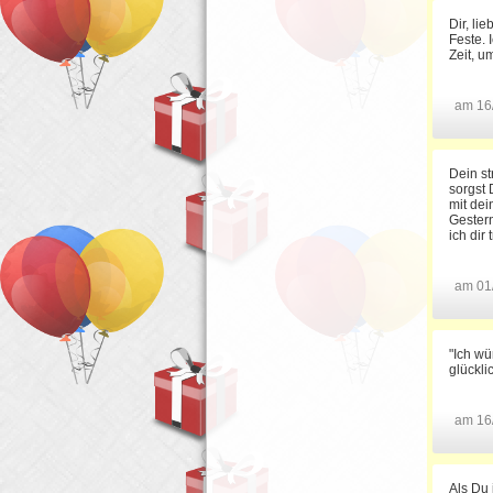
Dir, l
Feste. 
Zeit, u
am 16
Dein st
sorgst 
mit dei
Gestern
ich dir
am 01
"Ich wü
glückli
am 16
Als Du 