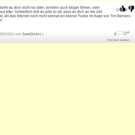
arfst du dich nicht nur älter, sondern auch klüger fühlen, oder
0
0
st älter. Schließlich bist du jetzt so alt, dass du dich an die Zeit
st, als das Internet noch nicht einmal ein kleiner Funke im Auge von Tim Berners-
r!
/08/2024 von
JaneDeArc
|
0
!Verstoß melden