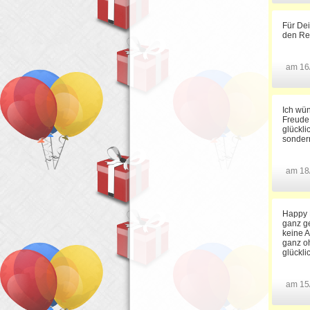
Für Dei
den Re
am 16
Ich wü
Freude.
glückli
sonder
am 18
Happy 
ganz ge
keine A
ganz oh
glückl
am 15