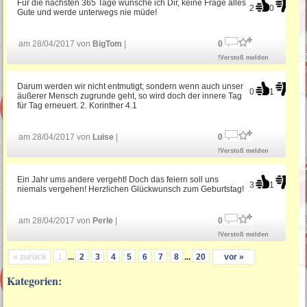
Für die nächsten 365 Tage wünsche ich Dir, keine Frage alles
2
0
Gute und werde unterwegs nie müde!
am 28/04/2017 von
BigTom
|
0
!Verstoß melden
Darum werden wir nicht entmutigt; sondern wenn auch unser
0
1
äußerer Mensch zugrunde geht, so wird doch der innere Tag
für Tag erneuert. 2. Korinther 4.1
am 28/04/2017 von
Luise
|
0
!Verstoß melden
Ein Jahr ums andere vergeht! Doch das feiern soll uns
3
1
niemals vergehen! Herzlichen Glückwunsch zum Geburtstag!
am 28/04/2017 von
Perle
|
0
!Verstoß melden
« zurück
1
...
2
3
4
5
6
7
8
...
20
vor »
Kategorien: