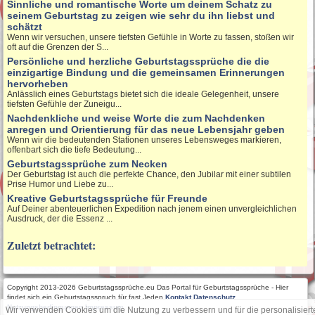
Sinnliche und romantische Worte um deinem Schatz zu
seinem Geburtstag zu zeigen wie sehr du ihn liebst und
schätzt
Wenn wir versuchen, unsere tiefsten Gefühle in Worte zu fassen, stoßen wir
oft auf die Grenzen der S...
Persönliche und herzliche Geburtstagssprüche die die
einzigartige Bindung und die gemeinsamen Erinnerungen
hervorheben
Anlässlich eines Geburtstags bietet sich die ideale Gelegenheit, unsere
tiefsten Gefühle der Zuneigu...
Nachdenkliche und weise Worte die zum Nachdenken
anregen und Orientierung für das neue Lebensjahr geben
Wenn wir die bedeutenden Stationen unseres Lebensweges markieren,
offenbart sich die tiefe Bedeutung...
Geburtstagssprüche zum Necken
Der Geburtstag ist auch die perfekte Chance, den Jubilar mit einer subtilen
Prise Humor und Liebe zu...
Kreative Geburtstagssprüche für Freunde
Auf Deiner abenteuerlichen Expedition nach jenem einen unvergleichlichen
Ausdruck, der die Essenz ...
Zuletzt betrachtet:
Copyright 2013-2026 Geburtstagssprüche.eu Das Portal für Geburtstagssprüche - Hier
findet sich ein Geburtstagsspruch für fast Jeden
Kontakt
Datenschutz
Nutzungsbedingungen
Impressum
Wir verwenden Cookies um die Nutzung zu verbessern und für die personalisiert