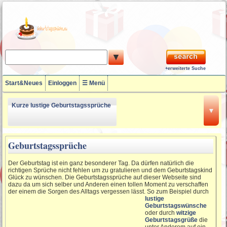
▼
+erweiterte Suche
Start&Neues
Einloggen
☰ Menü
Kurze lustige Geburtstagssprüche
▼
18 Geburtstagssprüche
Geburtstagssprüche
Der Geburtstag ist ein ganz besonderer Tag. Da dürfen natürlich die
richtigen Sprüche nicht fehlen um zu gratulieren und dem Geburtstagskind
Lustige Geburtstagssprüche zum
Glück zu wünschen. Die Geburtstagssprüche auf dieser Webseite sind
50ten
dazu da um sich selber und Anderen einen tollen Moment zu verschaffen
der einem die Sorgen des Alltags vergessen lässt.
So zum Beispiel durch
lustige
60. Geburtstagssprüche
Geburtstagswünsche
oder durch
witzige
Geburtstagsgrüße
die