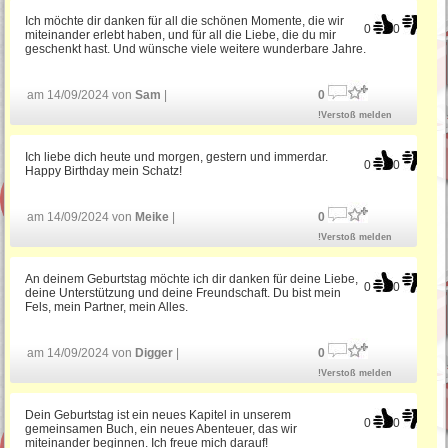
Ich möchte dir danken für all die schönen Momente, die wir
0
0
miteinander erlebt haben, und für all die Liebe, die du mir
Gratulation zum Geburtstag
geschenkt hast. Und wünsche viele weitere wunderbare Jahre.
am 14/09/2024 von
Sam
|
0
Witzige Geburtstagsgrüße
!Verstoß melden
Ich liebe dich heute und morgen, gestern und immerdar.
0
0
Bayerische Geburtstagssprüche
Happy Birthday mein Schatz!
am 14/09/2024 von
Meike
|
0
Geburtstagssprüche für Mama
!Verstoß melden
An deinem Geburtstag möchte ich dir danken für deine Liebe,
0
0
deine Unterstützung und deine Freundschaft. Du bist mein
Fels, mein Partner, mein Alles.
am 14/09/2024 von
Digger
|
0
!Verstoß melden
Dein Geburtstag ist ein neues Kapitel in unserem
0
0
gemeinsamen Buch, ein neues Abenteuer, das wir
miteinander beginnen. Ich freue mich darauf!