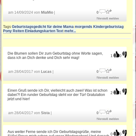
am 14/09/2024 von
MiaMio
|
0
!Verstoß melden
Tags
Geburtstagsgedicht für deine Mama
morgends
Kindergeburtstag
Pony Reiten Einladungskarten Text
mehr...
Die Blumen sollen Dir zum Geburtstag ohne Worte sagen,
1
0
dass ich an Dich denke und Dich sehr mag!
am 28/04/2017 von
Lucas
|
0
!Verstoß melden
Einen Gruß sende ich Dir, vielleicht auch zwei! Was ist schon
2
1
dabei?! Ein runder Geburtstag steht vor der Tür! Gratulation
jetzt und hier!
am 28/04/2017 von
Sista
|
0
!Verstoß melden
Aus weiter Ferne sende ich Dir Geburtstagsgrüße, meine
0
0