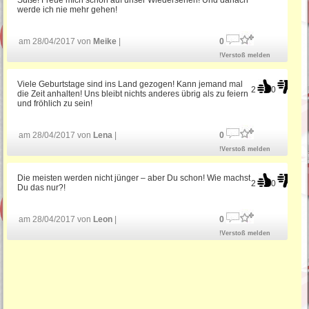
Süße! Freue mich schon auf unser Wiedersehen! Und danach
werde ich nie mehr gehen!
am 28/04/2017 von
Meike
|
0
!Verstoß melden
Viele Geburtstage sind ins Land gezogen! Kann jemand mal
2
0
die Zeit anhalten! Uns bleibt nichts anderes übrig als zu feiern
und fröhlich zu sein!
am 28/04/2017 von
Lena
|
0
!Verstoß melden
Die meisten werden nicht jünger – aber Du schon! Wie machst
2
0
Du das nur?!
am 28/04/2017 von
Leon
|
0
!Verstoß melden