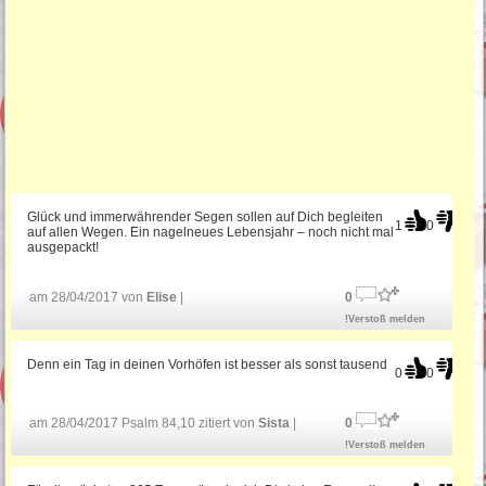
Glück und immerwährender Segen sollen auf Dich begleiten
1
0
auf allen Wegen. Ein nagelneues Lebensjahr – noch nicht mal
ausgepackt!
am 28/04/2017 von
Elise
|
0
!Verstoß melden
Denn ein Tag in deinen Vorhöfen ist besser als sonst tausend
0
0
am 28/04/2017 Psalm 84,10 zitiert von
Sista
|
0
!Verstoß melden