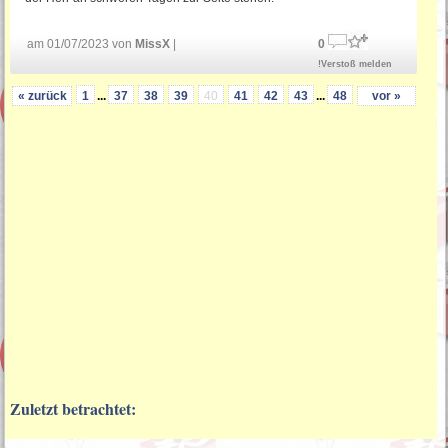
am 01/07/2023 von
MissX
|
0
!Verstoß melden
« zurück
1
...
37
38
39
40
41
42
43
...
48
vor »
Zuletzt betrachtet: