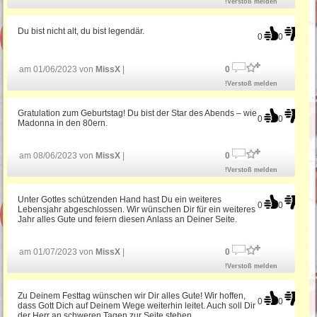
!Verstoß melden
Du bist nicht alt, du bist legendär.
0
0
am 01/06/2023 von
MissX
|
0
!Verstoß melden
Gratulation zum Geburtstag! Du bist der Star des Abends – wie
0
0
Madonna in den 80ern.
am 08/06/2023 von
MissX
|
0
!Verstoß melden
Unter Gottes schützenden Hand hast Du ein weiteres
0
0
Lebensjahr abgeschlossen. Wir wünschen Dir für ein weiteres
Jahr alles Gute und feiern diesen Anlass an Deiner Seite.
am 01/07/2023 von
MissX
|
0
!Verstoß melden
Zu Deinem Festtag wünschen wir Dir alles Gute! Wir hoffen,
0
0
dass Gott Dich auf Deinem Wege weiterhin leitet. Auch soll Dir
der Herr an schweren Tagen zur Seite stehen.