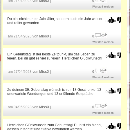
am 21/04/2023 von
MissX
|
0
!Verstoß melden
Du bist nicht nur ein Jahr älter, sondern auch ein Jahr weiser
0
0
und reifer geworden.
am 21/04/2023 von
MissX
|
0
!Verstoß melden
Ein Geburtstag ist der beste Zeitpunkt, um das Leben zu
0
0
feiern. Bei dir gibt es viel zu feiern! Herzlichen Glückwunsch!
am 27/04/2023 von
MissX
|
0
!Verstoß melden
Zu deinem 39. Geburtstag wünsch ich dir 13 Geschenke, 13
0
0
unerwartete Wendungen und 13 erfüllende Gespräche.
am 04/05/2023 von
MissX
|
0
!Verstoß melden
Herzlichen Glückwunsch zum Geburtstag! Du bist ein Mann,
0
0
dessen Integrität und Stärke bewundert werden.