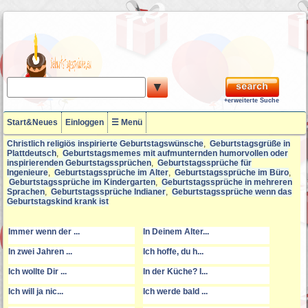
▼
+erweiterte Suche
Start&Neues
Einloggen
☰ Menü
Christlich religiös inspirierte Geburtstagswünsche
,
Geburtstagsgrüße in
Plattdeutsch
,
Geburtstagsmemes mit aufmunternden humorvollen oder
inspirierenden Geburtstagssprüchen
,
Geburtstagssprüche für
Ingenieure
,
Geburtstagssprüche im Alter
,
Geburtstagssprüche im Büro
,
Geburtstagssprüche im Kindergarten
,
Geburtstagssprüche in mehreren
Sprachen
,
Geburtstagssprüche Indianer
,
Geburtstagssprüche wenn das
Geburtstagskind krank ist
Immer wenn der ...
In Deinem Alter...
In zwei Jahren ...
Ich hoffe, du h...
Ich wollte Dir ...
In der Küche? I...
Ich will ja nic...
Ich werde bald ...