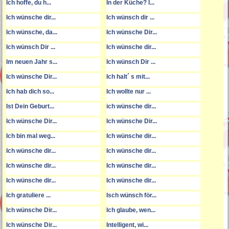
Ich hoffe, du h...
In der Küche? I...
Ich wünsche dir...
Ich wünsch dir ...
Ich wünsche, da...
Ich wünsche Dir...
Ich wünsch Dir ...
Ich wünsche dir...
Im neuen Jahr s...
Ich wünsch Dir ...
Ich wünsche Dir...
Ich halt´ s mit...
Ich hab dich so...
Ich wollte nur ...
Ist Dein Geburt...
ich wünsche dir...
Ich wünsche Dir...
Ich wünsche Dir...
Ich bin mal weg...
Ich wünsche dir...
Ich wünsche dir...
Ich wünsche dir...
Ich wünsche dir...
Ich wünsche dir...
Ich wünsche dir...
Ich wünsche dir...
Ich gratuliere ...
Isch wünsch för...
Ich wünsche Dir...
Ich glaube, wen...
Ich wünsche Dir...
Intelligent, wi...