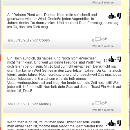
!Verstoß melden
Auf Deinem Pferd wirst Du zum Kind, reite so schnell und
0
0
geschwind wie der Wind. Genieße jeden Augenblick, in
Jahren denkst Du dann zurück. Und heute ist Dein Ehrentag, drum sag
ich Dir, dass ich Dich mag.
am 30/10/2019 von
Coolio
|
0
!Verstoß melden
Ein Hoch auf dich, du halbes Kind Noch nicht erwachsen,
16
7
nicht mehr klein. Und weil wir deine Freunde sind Woll'n wir
dich feiern bei dir sein. Mit 16 bist du nicht erwachsen, Denk nicht mal
dran, hat keinen Wert Genieß in den zwei letzten Jahren Du kannst noch
feiern, andre fahren Noch sorglos, jung und unbeschwert Das macht das
Leben lebenswert. Erwachsen wirst du früh genug
Verantwortungsbewusst und klug Nur heute steht die Zeit noch still Weil
jeder mit dir feiern will. Nun heb dein Glas auf diesen Toast Ein Hoch auf
deine 16, Prost!
am 16/05/2013 von
Meike
|
0
!Verstoß melden
Wenn man Kind ist, träumt man vom Erwachsensein. Wenn
0
0
man erwachsen ist, möchte man manchmal gern wieder Kind