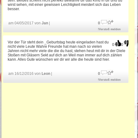
sein. Beides scheint nicht perfekt! Bewahre dir das Kind in dir und du
wirst sehen, mit einer gewissen Leichtigkeit meistert sich das Leben
besser.
am 04/05/2017 von
Jan
|
0
!Verstoß melden
Vor der Tür steht dein _Geburtstag heute eingeladen hast du
0
0
nicht viele Leute Wahre Freunde hat man nach so vielen
Jahren nicht mehr viele die die du hast, stehen heut mit dir in der Diele
Stoßen mit Gläsern Sekt auf dich an Weil man immer auf dich zählen
kann. Alles Gute wünschen wir dir wir alle die heute sind hier.
am 16/12/2016 von
Leon
|
0
!Verstoß melden