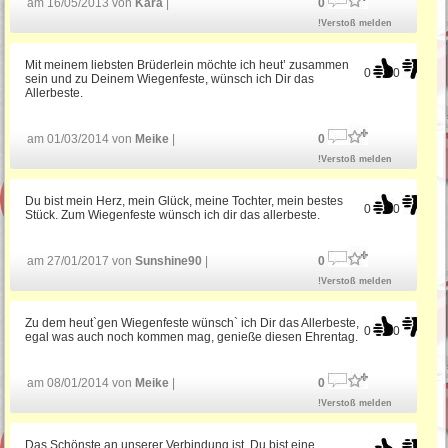
am 16/05/2013 von
Kara
|
0
!Verstoß melden
Mit meinem liebsten Brüderlein möchte ich heut’ zusammen
0
0
sein und zu Deinem Wiegenfeste, wünsch ich Dir das
Allerbeste.
am 01/03/2014 von
Meike
|
0
!Verstoß melden
Du bist mein Herz, mein Glück, meine Tochter, mein bestes
0
0
Stück. Zum Wiegenfeste wünsch ich dir das allerbeste.
am 27/01/2017 von
Sunshine90
|
0
!Verstoß melden
Zu dem heut`gen Wiegenfeste wünsch` ich Dir das Allerbeste,
0
0
egal was auch noch kommen mag, genieße diesen Ehrentag.
am 08/01/2014 von
Meike
|
0
!Verstoß melden
Das Schönste an unserer Verbindung ist, Du bist eine