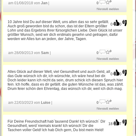
am 01/08/2018 von
Jan
|
0
!Verstoß melden
10 Jahre bist Du auf dieser Welt, uns allen das so sehr gefällt.
0
0
Auch groß geworden bist du schon, das ist der Eltern größter
Lohn und das Ergebnis Ihrer fürsorglichen Liebe. Dein Glück ist unser
größter Wunsch, seid wir dich erstmals gesehn und getragen, dafür
werden wir Alles tun an jeden, der Jahre, Tagen.
am 28/09/2013 von
Sam
|
0
!Verstoß melden
Alles Glück auf dieser Welt, viel Gesundheit und auch Geld, all
0
0
das Gute wünsch ich dir, ich wünschte, ich wäre heut bei dir.
Doch leider kann ich nicht da sein, drum schick ich diesen Spruch hier
fein. Ich hoffe, dass es dir gefällt. die guten Wünsche ist das, was zählt.
Drum feier schön den Ehrentag, das wünsch ich dir, weil ich dich mag.
am 22/03/2023 von
Luise
|
0
!Verstoß melden
Für Deine Freundschaft hab´tausend Dank! Ich wünsch´ Dir
18
7
Gesundheit, werd´niemals krank! Ich wünsch´Dir die
Taschen voller Geld! Ich hab Dich gern, Du bist mein Held!