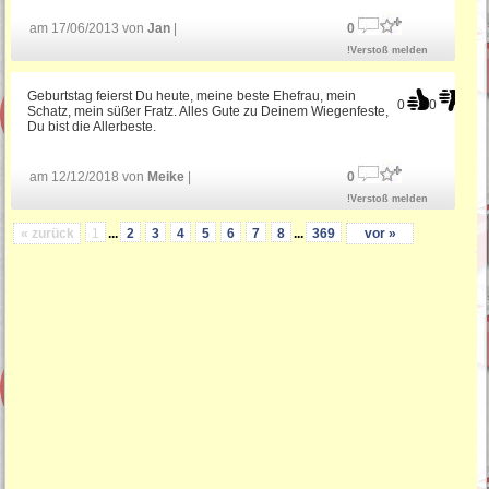
am 17/06/2013 von
Jan
|
0
!Verstoß melden
Geburtstag feierst Du heute, meine beste Ehefrau, mein
0
0
Schatz, mein süßer Fratz. Alles Gute zu Deinem Wiegenfeste,
Du bist die Allerbeste.
am 12/12/2018 von
Meike
|
0
!Verstoß melden
« zurück
1
...
2
3
4
5
6
7
8
...
369
vor »