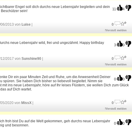
ichtbarer Engel soll dich durchs neue Lebensjahr begleiten und dein
11
4
r Beschützer sein!
/06/2013 von
Luise
|
0
!Verstoß melden
urchs neue Lebensjahr wild, frei und ungezähmt. Happy birthday
3
0
/12/2017 von
Sunshine90
|
0
!Verstoß melden
enke Dir ein paar Minuten Zeit und Ruhe, um die Anwesenheit Deiner
0
0
u spüren. Sie haben Dich bisher so liebevoll begleitet. Nimm sie
 mit ins neue Lebensjahr, höre auf Ihr leises Flüstern, sie wollen Dich zum Glück
 das auf Dich wartet.
/05/2020 von
MissX
|
0
!Verstoß melden
ich froh bist Du auf die Welt gekommen, geh durchs neue Lebensjahr
0
0
uhig und besonnen.