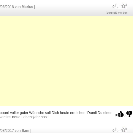
/06/2018 von
Marius
|
0
!Verstoß melden
pourri voller guter Wünsche soll Dich heute erreichen! Damit Du einen
0
0
tart ins neue Lebensjahr hast!
/08/2017 von
Sam
|
0