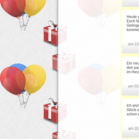
Heute g
Euch f
Geling
kommend
am 23
Ein neu
den pa
im Herz
am 05
Ich wün
Glück u
schon 
am 28