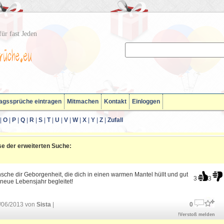
ür fast Jeden
agssprüche eintragen
Mitmachen
Kontakt
Einloggen
|
O
|
P
|
Q
|
R
|
S
|
T
|
U
|
V
|
W
|
X
|
Y
|
Z
|
Zufall
e der erweiterten Suche:
sche dir Geborgenheit, die dich in einen warmen Mantel hüllt und gut
3
3
neue Lebensjahr begleitet!
/06/2013 von
Sista
|
0
!Verstoß melden