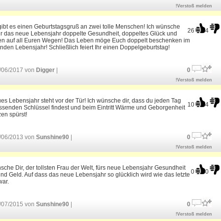
!Verstoß melden
ibt es einen Geburtstagsgruß an zwei tolle Menschen! Ich wünsche
26
4
ür das neue Lebensjahr doppelte Gesundheit, doppeltes Glück und
en auf all Euren Wegen! Das Leben möge Euch doppelt beschenken im
en Lebensjahr! Schließlich feiert Ihr einen Doppelgeburtstag!
/06/2017 von
Digger
|
0
!Verstoß melden
es Lebensjahr steht vor der Tür! Ich wünsche dir, dass du jeden Tag
10
4
ssenden Schlüssel findest und beim Eintritt Wärme und Geborgenheit
en spürst!
/06/2013 von
Sunshine90
|
0
!Verstoß melden
sche Dir, der tollsten Frau der Welt, fürs neue Lebensjahr Gesundheit
0
0
nd Geld. Auf dass das neue Lebensjahr so glücklich wird wie das letzte
war.
/07/2015 von
Sunshine90
|
0
!Verstoß melden