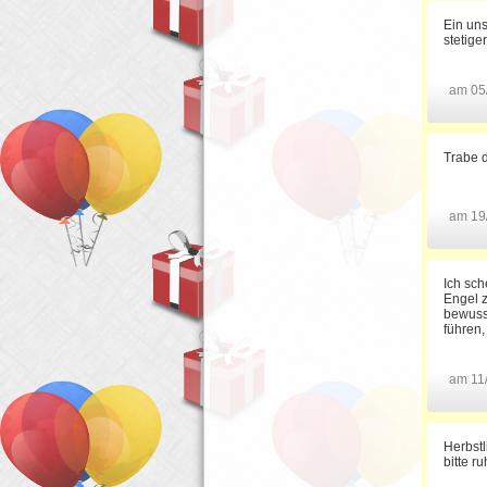
Ein uns
stetige
am 05
Trabe d
am 19
Ich sch
Engel z
bewusst
führen,
am 11
Herbstl
bitte r