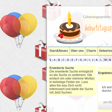
Geburtstagssprüche f
Start&Neues
Über uns
Charts
Geburtst
$
|
A
|
B
|
C
|
D
|
E
|
F
|
G
|
H
|
I
|
J
|
K
|
L
|
M
|
N
Erweiterte Suche
Die erweiterte Suche ermöglicht
Ergebniss
es die Suche zu verfeinern. Gib
einfach ein oder mehrere Wort(e)
in beliebige Felder ein. Lass
alles frei was Dich nicht
Ich wün
interessiert und starte die Suche
durchs 
mit Jetzt Suchen.
am 05