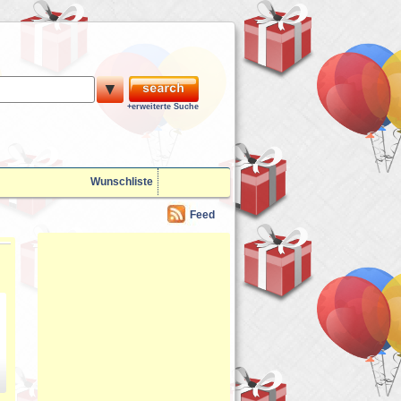
▼
+erweiterte Suche
Wunschliste
Feed