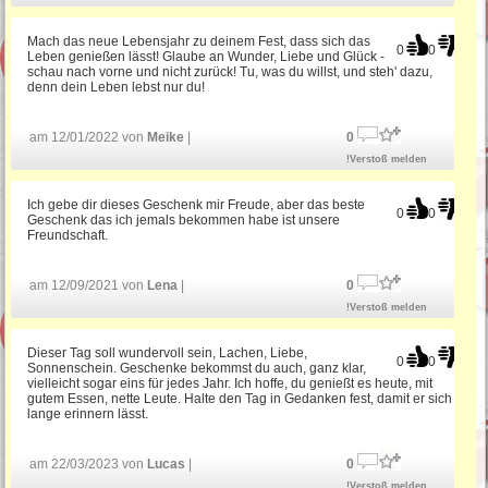
Mach das neue Lebensjahr zu deinem Fest, dass sich das
0
0
Leben genießen lässt! Glaube an Wunder, Liebe und Glück -
schau nach vorne und nicht zurück! Tu, was du willst, und steh' dazu,
denn dein Leben lebst nur du!
am 12/01/2022 von
Meike
|
0
!Verstoß melden
Ich gebe dir dieses Geschenk mir Freude, aber das beste
0
0
Geschenk das ich jemals bekommen habe ist unsere
Freundschaft.
am 12/09/2021 von
Lena
|
0
!Verstoß melden
Dieser Tag soll wundervoll sein, Lachen, Liebe,
0
0
Sonnenschein. Geschenke bekommst du auch, ganz klar,
vielleicht sogar eins für jedes Jahr. Ich hoffe, du genießt es heute, mit
gutem Essen, nette Leute. Halte den Tag in Gedanken fest, damit er sich
lange erinnern lässt.
am 22/03/2023 von
Lucas
|
0
!Verstoß melden