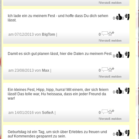
!Verstoß melden
Ich lade ein zu meinem Fest - und hoffe dass Du dich sehen
0
0
lässt.
am 07/12/2013 von
BigTom
|
0
!Verstoß melden
Damit es sich gut planen lässt, hier die Daten zu meinem Fest.
0
1
am 23/08/2013 von
Max
|
0
!Verstoß melden
Ein kleines Fest, Hipp, hipp, hurra! Mit einem, der sich feiern
0
1
lässt! Das tolle war, Hu heissasa, dass ein jeder Freund da
war!
am 14/01/2016 von
SofieA
|
0
!Verstoß melden
Geburtstag ist ein Tag, um sich über Erlebtes zu freuen und
0
0
auf Kommendes gespannt zu sein.