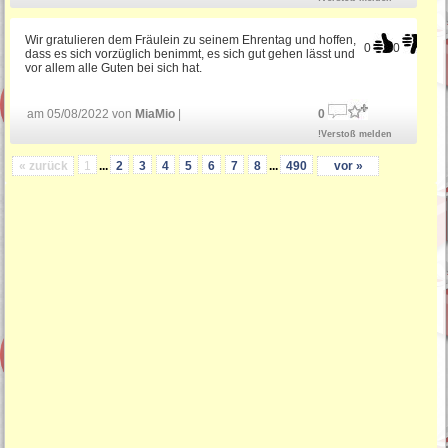
Wir gratulieren dem Fräulein zu seinem Ehrentag und hoffen,
0
0
dass es sich vorzüglich benimmt, es sich gut gehen lässt und
vor allem alle Guten bei sich hat.
am 05/08/2022 von
MiaMio
|
0
!Verstoß melden
« zurück
1
...
2
3
4
5
6
7
8
...
490
vor »