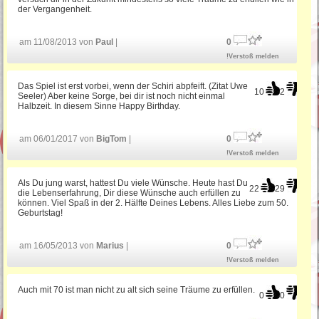
der Vergangenheit.
am 11/08/2013 von
Paul
|
0
!Verstoß melden
Das Spiel ist erst vorbei, wenn der Schiri abpfeift. (Zitat Uwe
10
2
Seeler) Aber keine Sorge, bei dir ist noch nicht einmal
Halbzeit. In diesem Sinne Happy Birthday.
am 06/01/2017 von
BigTom
|
0
!Verstoß melden
Als Du jung warst, hattest Du viele Wünsche. Heute hast Du
22
29
die Lebenserfahrung, Dir diese Wünsche auch erfüllen zu
können. Viel Spaß in der 2. Hälfte Deines Lebens. Alles Liebe zum 50.
Geburtstag!
am 16/05/2013 von
Marius
|
0
!Verstoß melden
Auch mit 70 ist man nicht zu alt sich seine Träume zu erfüllen.
0
0