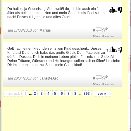
Du hattest ja Geburtstag! Aber weißt du, ich bin auch ein Jahr
3
4
älter als bei deinem Letzten und mein Gedächtnis lässt schon
nach! Entschuldige bitte und alles Gute!
am 17/08/2013 von
Marius
|
0
!Verstoß melden
Gott hat meinen Freunden einst ein Kind geschenkt. Dieses
7
3
Kind bist Du und ich habe das große Glück, Dein Pate sein zu
dürfen. Dass es Dich in meinem Leben gibt, erfüllt mich mit Stolz. All
Deine Träume, Wünsche und Hoffnungen sollen sich erfüllen! Ich stehe
Dir im Leben immer zur Seite, mein Gotteskind!
am 28/04/2017 von
JaneDeArc
|
0
!Verstoß melden
« zurück
1
...
2
3
4
5
6
7
8
...
893
vor »