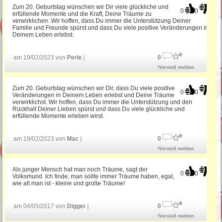
Zum 20. Geburtstag wünschen wir Dir viele glückliche und
0
0
erfüllende Momente und die Kraft, Deine Träume zu
verwirklichen. Wir hoffen, dass Du immer die Unterstützung Deiner
Familie und Freunde spürst und dass Du viele positive Veränderungen in
Deinem Leben erlebst.
am 19/02/2023 von
Perle
|
0
!Verstoß melden
Zum 20. Geburtstag wünschen wir Dir, dass Du viele positive
0
0
Veränderungen in Deinem Leben erlebst und Deine Träume
verwirklichst. Wir hoffen, dass Du immer die Unterstützung und den
Rückhalt Deiner Lieben spürst und dass Du viele glückliche und
erfüllende Momente erleben wirst.
am 19/02/2023 von
Mac
|
0
!Verstoß melden
Als junger Mensch hat man noch Träume, sagt der
0
0
Volksmund. Ich finde, man sollte immer Träume haben, egal,
wie alt man ist - kleine und große Träume!
am 04/05/2017 von
Digger
|
0
!Verstoß melden