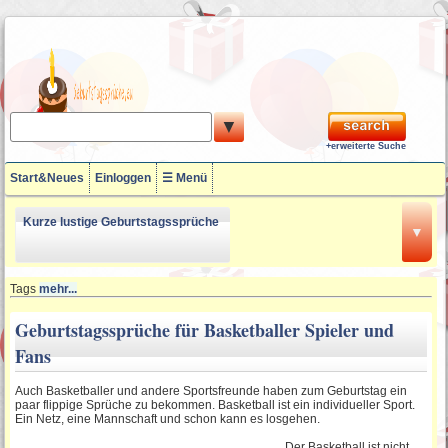
▼
+erweiterte Suche
Start&Neues
Einloggen
☰ Menü
Kurze lustige Geburtstagssprüche
▼
18 Geburtstagssprüche
Tags
mehr...
Geburtstagssprüche für Basketballer Spieler und
Fans
Lustige Geburtstagssprüche zum
50ten
Auch Basketballer und andere Sportsfreunde haben zum Geburtstag ein
paar flippige Sprüche zu bekommen. Basketball ist ein individueller Sport.
Ein Netz, eine Mannschaft und schon kann es losgehen
.
60. Geburtstagssprüche
Der Basketball ist nicht