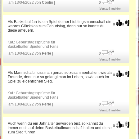
Geburtstag
am 13/04/2022 von
Coolio
|
0
!Verstoß melden
Gratulation zum Geburtstag
Als Basketballfan ist ein Spiel deiner Lieblingsmannschaft ein
0
0
wahres Glückslos zum Geburtstag, denn nur so kannst du
diese anfeuern.
Witzige Geburtstagsgrüße
Kat.:
Geburtstagssprüche für
Basketballer Spieler und Fans
am 13/04/2022 von
Perle
|
0
Bayerische Geburtstagssprüche
!Verstoß melden
Als Mannschaft muss man genau so zusammenhalten, wie als
0
0
Freunde, denn nur so gelangt man im Leben, sowie auch im
Geburtstagssprüche für Mama
Spiel zu eigentlichen Sieg.
Kat.:
Geburtstagssprüche für
Basketballer Spieler und Fans
am 13/04/2022 von
Perle
|
0
!Verstoß melden
Auch wenn du ein Jahr älter geworden bist, so kannst du
0
0
immer noch auf deine Basketballmannschaft halten und diese
zum Sieg führen.