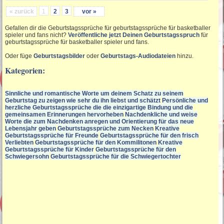
« zurück
1
2
3
vor »
Gefallen dir die Geburtstagssprüche für geburtstagssprüche für basketballer
spieler und fans nicht?
Veröffentliche jetzt Deinen Geburtstagsspruch
für
geburtstagssprüche für basketballer spieler und fans.
Oder füge
Geburtstagsbilder
oder
Geburtstags-Audiodateien
hinzu.
Kategorien:
Sinnliche und romantische Worte um deinem Schatz zu seinem
Geburtstag zu zeigen wie sehr du ihn liebst und schätzt
Persönliche und
herzliche Geburtstagssprüche die die einzigartige Bindung und die
gemeinsamen Erinnerungen hervorheben
Nachdenkliche und weise
Worte die zum Nachdenken anregen und Orientierung für das neue
Lebensjahr geben
Geburtstagssprüche zum Necken
Kreative
Geburtstagssprüche für Freunde
Geburtstagssprüche für den frisch
Verliebten
Geburtstagssprüche für den Kommilitonen
Kreative
Geburtstagssprüche für Kinder
Geburtstagssprüche für den
Schwiegersohn
Geburtstagssprüche für die Schwiegertochter