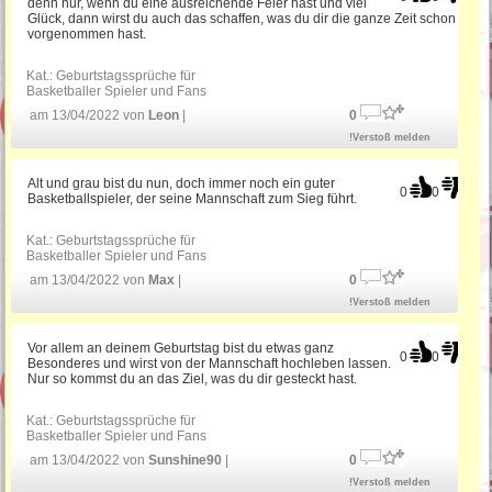
denn nur, wenn du eine ausreichende Feier hast und viel
Glück, dann wirst du auch das schaffen, was du dir die ganze Zeit schon
vorgenommen hast.
Kat.:
Geburtstagssprüche für
Basketballer Spieler und Fans
am 13/04/2022 von
Leon
|
0
!Verstoß melden
Alt und grau bist du nun, doch immer noch ein guter
0
0
Basketballspieler, der seine Mannschaft zum Sieg führt.
Kat.:
Geburtstagssprüche für
Basketballer Spieler und Fans
am 13/04/2022 von
Max
|
0
!Verstoß melden
Vor allem an deinem Geburtstag bist du etwas ganz
0
0
Besonderes und wirst von der Mannschaft hochleben lassen.
Nur so kommst du an das Ziel, was du dir gesteckt hast.
Kat.:
Geburtstagssprüche für
Basketballer Spieler und Fans
am 13/04/2022 von
Sunshine90
|
0
!Verstoß melden