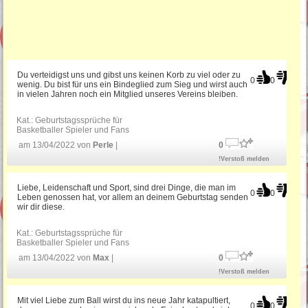
Du verteidigst uns und gibst uns keinen Korb zu viel oder zu
0
0
wenig. Du bist für uns ein Bindeglied zum Sieg und wirst auch
in vielen Jahren noch ein Mitglied unseres Vereins bleiben.
Kat.:
Geburtstagssprüche für
Basketballer Spieler und Fans
am 13/04/2022 von
Perle
|
0
!Verstoß melden
Liebe, Leidenschaft und Sport, sind drei Dinge, die man im
0
0
Leben genossen hat, vor allem an deinem Geburtstag senden
wir dir diese.
Kat.:
Geburtstagssprüche für
Basketballer Spieler und Fans
am 13/04/2022 von
Max
|
0
!Verstoß melden
Mit viel Liebe zum Ball wirst du ins neue Jahr katapultiert,
0
0