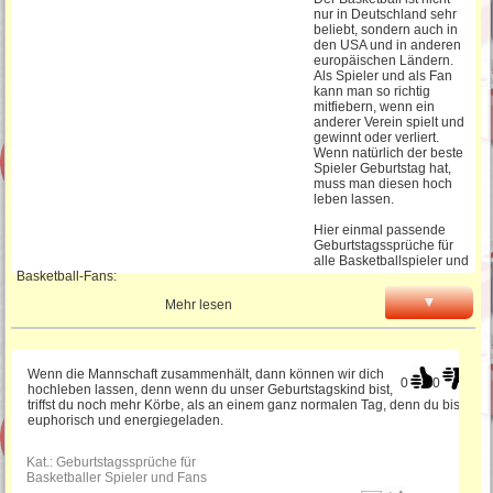
nur in Deutschland sehr
beliebt, sondern auch in
Gedichte zum Geburtstag
den USA und in anderen
europäischen Ländern.
Als Spieler und als Fan
kann man so richtig
mitfiebern, wenn ein
Lustige Geburtstagswünsche
anderer Verein spielt und
gewinnt oder verliert.
Wenn natürlich der beste
Spieler Geburtstag hat,
muss man diesen hoch
Schöne Sprüche zum Geburtstag
leben lassen.
Hier einmal passende
Geburtstagssprüche für
Sprüche für die
alle Basketballspieler und
Geburtstagseinladung
Basketball-Fans:
▼
Mehr lesen
Lustige Geburtstagsgedichte
Wenn die Mannschaft zusammenhält, dann können wir dich
0
0
hochleben lassen, denn wenn du unser Geburtstagskind bist,
SMS Geburtstagssprüche
triffst du noch mehr Körbe, als an einem ganz normalen Tag, denn du bist
euphorisch und energiegeladen.
Kat.:
Geburtstagssprüche für
Sprüche für Einladungskarten
Basketballer Spieler und Fans