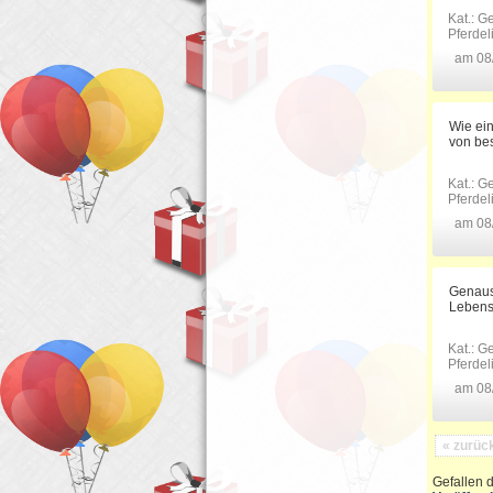
Kat.:
Ge
Pferde
am 08
Wie ein
von be
Kat.:
Ge
Pferde
am 08
Genaus
Lebensj
Kat.:
Ge
Pferde
am 08/
« zurüc
Gefallen d