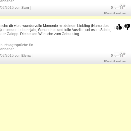
liebhaber
/02/2015 von
Sam
|
0
!Verstoß melden
nsche dir viele wundervolle Momente mit deinem Liebling (Name des
1
0
) im neuen Lebensjahr, Gesundheit und tolle Ausritte, sei es im Schritt,
oder Galopp! Die besten Wünsche zum Geburtstag.
burtstagssprüche für
liebhaber
/02/2015 von
Elena
|
0
!Verstoß melden