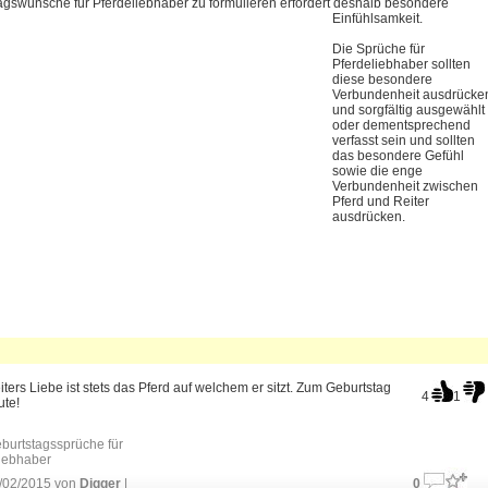
agswünsche für Pferdeliebhaber zu formulieren erfordert deshalb besondere
Einfühlsamkeit
.
Die Sprüche für
Pferdeliebhaber sollten
diese besondere
Verbundenheit ausdrücke
und sorgfältig ausgewählt
oder dementsprechend
verfasst sein und sollten
das besondere Gefühl
sowie die enge
Verbundenheit zwischen
Pferd und Reiter
ausdrücken.
ters Liebe ist stets das Pferd auf welchem er sitzt. Zum Geburtstag
4
1
ute!
burtstagssprüche für
liebhaber
/02/2015 von
Digger
|
0