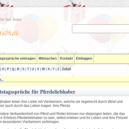
ür fast Jeden
agssprüche eintragen
Mitmachen
Kontakt
Einloggen
|
O
|
P
|
Q
|
R
|
S
|
T
|
U
|
V
|
W
|
X
|
Y
|
Z
|
Zufall
...
stagssprüche für Pferdeliebhaber
bhaber teilen ihre Liebe mit Vierbeinern, welche sie regelrecht durch Wind und
ber auch durch das Leben tragen: ihre Pferde.
ndere Verbundenheit von Pferd und Reiter können nur diejenigen teilen, die das
 Erlebnis Pferdeliebhaber zu sein, selbst erleben und ihr Leben und ihre Freizeit
en besonderen Vierbeinern verbringen.