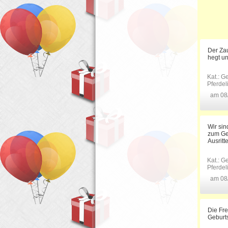
Der Zau
hegt un
Kat.:
Ge
Pferde
am 08
Wir sin
zum Ge
Ausritte
Kat.:
Ge
Pferde
am 08
Die Fre
Geburt