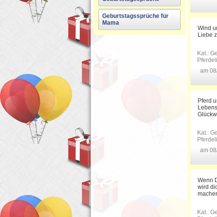
Geburtstagssprüche für
Mama
Wind um
Liebe z
Kat.:
Ge
Pferde
am 08
Pferd u
Lebensj
Glückw
Kat.:
Ge
Pferde
am 08
Wenn Du
wird di
machen
Kat.:
Ge