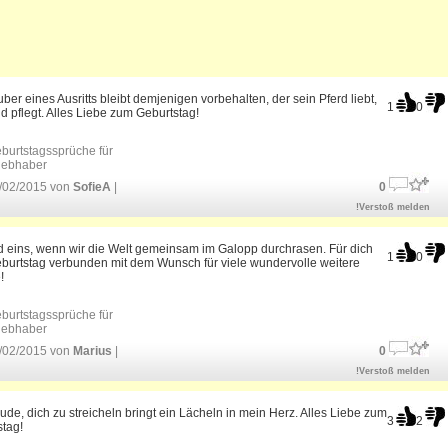
ber eines Ausritts bleibt demjenigen vorbehalten, der sein Pferd liebt,
1
0
d pflegt. Alles Liebe zum Geburtstag!
burtstagssprüche für
liebhaber
/02/2015 von
SofieA
|
0
!Verstoß melden
d eins, wenn wir die Welt gemeinsam im Galopp durchrasen. Für dich
1
0
burtstag verbunden mit dem Wunsch für viele wundervolle weitere
!
burtstagssprüche für
liebhaber
/02/2015 von
Marius
|
0
!Verstoß melden
ude, dich zu streicheln bringt ein Lächeln in mein Herz. Alles Liebe zum
3
2
stag!