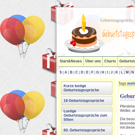
Geburtstagssprüche f
Start&Neues
Über uns
Charts
Geburtst
$
|
A
|
B
|
C
|
D
|
E
|
F
|
G
|
H
|
I
|
J
|
K
|
L
|
M
|
N
Tags
mehr
Kurze lustige
Geburtstagssprüche
Geburt
18 Geburtstagssprüche
Pferdelie
Wetter, a
Lustige
Geburtstagssprüche zum
Die beso
50ten
besondere
mit dies
60. Geburtstagssprüche