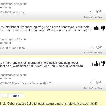
burtstagssprüche für
liebhaber
/02/2015 von
Lena
|
0
!Verstoß melden
 meisterlicher Hürdensprung möge dein neues Lebensjahr erfüllt sein
0
0
sonderen Momenten! Mit den besten Wünschen zum neuen Lebensjahr
burtstagssprüche für
liebhaber
/02/2015 von
Elena
|
0
!Verstoß melden
o erfrischend wie ein morgendlicher Ausritt möge dein neues
3
3
ahr sein. Waidmanns heil! Alles Liebe und Gute zum Geburtstag.
burtstagssprüche für
liebhaber
02/2015 Evelyn Kraus zitiert von
MissX
|
0
!Verstoß melden
k
1
vor »
ir die Geburtstagssprüche für geburtstagssprüche für pferdeliebhaber nicht?