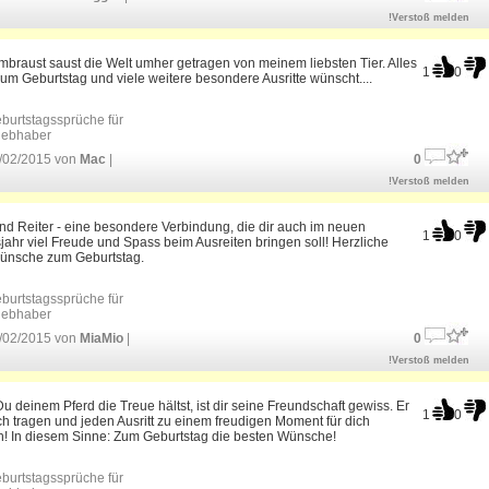
!Verstoß melden
braust saust die Welt umher getragen von meinem liebsten Tier. Alles
1
0
um Geburtstag und viele weitere besondere Ausritte wünscht....
burtstagssprüche für
liebhaber
/02/2015 von
Mac
|
0
!Verstoß melden
nd Reiter - eine besondere Verbindung, die dir auch im neuen
1
0
ahr viel Freude und Spass beim Ausreiten bringen soll! Herzliche
ünsche zum Geburtstag.
burtstagssprüche für
liebhaber
/02/2015 von
MiaMio
|
0
!Verstoß melden
 deinem Pferd die Treue hältst, ist dir seine Freundschaft gewiss. Er
1
0
ch tragen und jeden Ausritt zu einem freudigen Moment für dich
! In diesem Sinne: Zum Geburtstag die besten Wünsche!
burtstagssprüche für