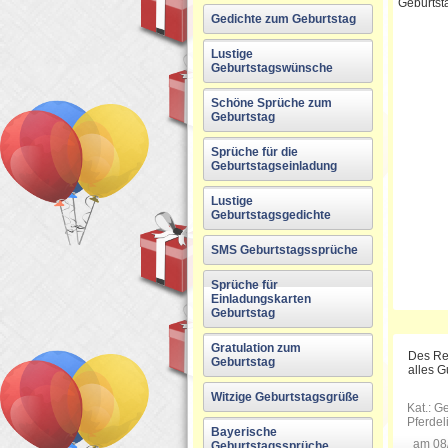
Geburtst
Gedichte zum Geburtstag
Lustige
Geburtstagswünsche
Schöne Sprüche zum
Geburtstag
Sprüche für die
Geburtstagseinladung
Lustige
Geburtstagsgedichte
SMS Geburtstagssprüche
Sprüche für
Einladungskarten
Geburtstag
Gratulation zum
Des Rei
Geburtstag
alles G
Witzige Geburtstagsgrüße
Kat.:
Ge
Pferde
Bayerische
am 08
Geburtstagssprüche