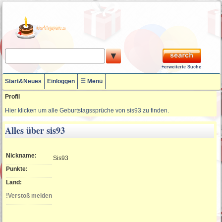
▼
+erweiterte Suche
Start&Neues
Einloggen
☰ Menü
Profil
Hier klicken um alle Geburtstagssprüche von sis93 zu finden.
Alles über sis93
Nickname:
Sis93
Punkte:
Land:
!Verstoß melden