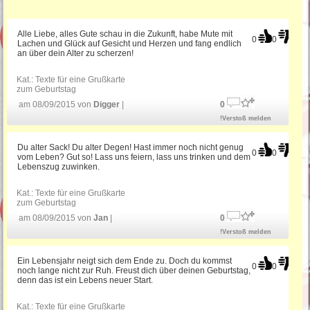
Alle Liebe, alles Gute schau in die Zukunft, habe Mute mit
0
0
Lachen und Glück auf Gesicht und Herzen und fang endlich
an über dein Alter zu scherzen!
Kat.:
Texte für eine Grußkarte
zum Geburtstag
am 08/09/2015 von
Digger
|
0
!Verstoß melden
Du alter Sack! Du alter Degen! Hast immer noch nicht genug
0
0
vom Leben? Gut so! Lass uns feiern, lass uns trinken und dem
Lebenszug zuwinken.
Kat.:
Texte für eine Grußkarte
zum Geburtstag
am 08/09/2015 von
Jan
|
0
!Verstoß melden
Ein Lebensjahr neigt sich dem Ende zu. Doch du kommst
0
0
noch lange nicht zur Ruh. Freust dich über deinen Geburtstag,
denn das ist ein Lebens neuer Start.
Kat.:
Texte für eine Grußkarte