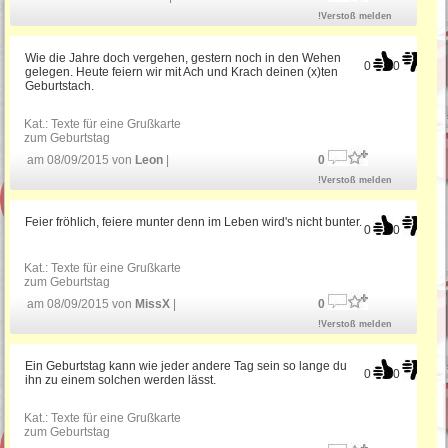
Geburtstag
!Verstoß melden
Gratulation zum Geburtstag
Wie die Jahre doch vergehen, gestern noch in den Wehen
0
0
gelegen. Heute feiern wir mit Ach und Krach deinen (x)ten
Geburtstach.
Witzige Geburtstagsgrüße
Kat.:
Texte für eine Grußkarte
zum Geburtstag
am 08/09/2015 von
Leon
|
0
!Verstoß melden
Bayerische Geburtstagssprüche
Feier fröhlich, feiere munter denn im Leben wird's nicht bunter.
0
0
Geburtstagssprüche für Mama
Kat.:
Texte für eine Grußkarte
zum Geburtstag
am 08/09/2015 von
MissX
|
0
!Verstoß melden
Ein Geburtstag kann wie jeder andere Tag sein so lange du
0
0
ihn zu einem solchen werden lässt.
Kat.:
Texte für eine Grußkarte
zum Geburtstag