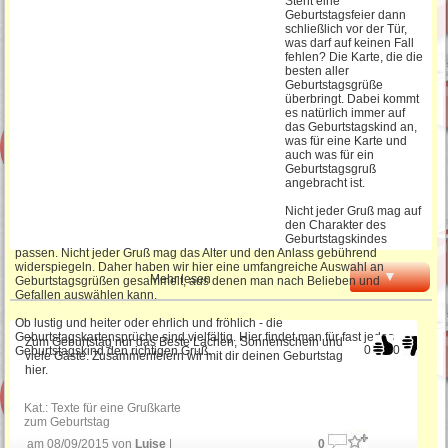
Steht eine
Geburtstagsfeier dann
schließlich vor der Tür,
Gedichte zum Geburtstag
was darf auf keinen Fall
fehlen? Die Karte, die die
besten aller
Geburtstagsgrüße
überbringt. Dabei kommt
Lustige Geburtstagswünsche
es natürlich immer auf
das Geburtstagskind an,
was für eine Karte und
auch was für ein
Geburtstagsgruß
Schöne Sprüche zum Geburtstag
angebracht ist.
Nicht jeder Gruß mag auf
den Charakter des
Sprüche für die
Geburtstagskindes
Geburtstagseinladung
passen. Nicht jeder Gruß mag das Alter und den Anlass gebührend
widerspiegeln. Daher haben wir hier eine umfangreiche Auswahl an
▼
Mehr lesen
Geburtstagsgrüßen gesammelt, aus denen man nach Belieben und
Gefallen auswählen kann.
Lustige Geburtstagsgedichte
Ob lustig und heiter oder ehrlich und fröhlich - die
Geburtstagskartensprüche sind vielfältig. Hier findet man für fast jedes
Zum Geburtstag nur das Beste Lachen, Sonnenschein und
0
0
Geburtstagskind den richtigen Gruß.
viele Gäste. Zusammenfeiern wir mit dir deinen Geburtstag
SMS Geburtstagssprüche
hier.
Kat.:
Texte für eine Grußkarte
zum Geburtstag
Sprüche für Einladungskarten
am 08/09/2015 von
Luise
|
0