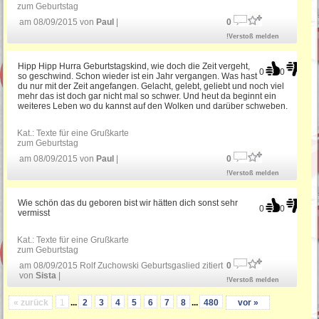
zum Geburtstag
am 08/09/2015 von
Paul
|
0
!Verstoß melden
Hipp Hipp Hurra Geburtstagskind, wie doch die Zeit vergeht,
0
0
so geschwind. Schon wieder ist ein Jahr vergangen. Was hast
du nur mit der Zeit angefangen. Gelacht, gelebt, geliebt und noch viel
mehr das ist doch gar nicht mal so schwer. Und heut da beginnt ein
weiteres Leben wo du kannst auf den Wolken und darüber schweben.
Kat.:
Texte für eine Grußkarte
zum Geburtstag
am 08/09/2015 von
Paul
|
0
!Verstoß melden
Wie schön das du geboren bist wir hätten dich sonst sehr
0
0
vermisst
Kat.:
Texte für eine Grußkarte
zum Geburtstag
am 08/09/2015 Rolf Zuchowski Geburtsgaslied zitiert
0
von
Sista
|
!Verstoß melden
« zurück
1
...
2
3
4
5
6
7
8
...
480
vor »