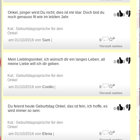
Geburtstag
Onkel, jünger wirst Du nicht, dies ist mir klar. Doch bist du
0
0
Gratulation zum Geburtstag
noch genauso fit wie im letzten Jahr.
Kat.:
Geburtstagssprüche für den
Onkel
Witzige Geburtstagsgrüße
am 01/10/2016 von
Sam
|
0
!Verstoß melden
Bayerische Geburtstagssprüche
Mein Lieblingsonkel, ich wünsch dir ein langes Leben, all
0
0
meine Liebe will ich dir geben.
Kat.:
Geburtstagssprüche für den
Geburtstagssprüche für Mama
Onkel
am 01/10/2016 von
Coolio
|
0
!Verstoß melden
Du feierst heute Geburtstag Onkel, das ist fein, ich hoffe, es
0
0
wird immer so sein.
Kat.:
Geburtstagssprüche für den
Onkel
am 01/10/2016 von
Elena
|
0