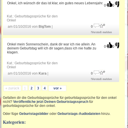
Onkel, ich wünsch dir das ist klar, ein gutes neues Lebensjahr.
0
0
Kat.:
Geburtstagssprüche für den
Onkel
am 01/10/2016 von
BigTom
|
0
!Verstoß melden
Onkel mein Sonnenschein, dank dir war ich nie allein. An
0
0
deinem Geburtstag will ich dir sagen,dass ich nie hatte zu
klagen.
Kat.:
Geburtstagssprüche für den
Onkel
am 01/10/2016 von
Kara
|
0
!Verstoß melden
« zurück
1
2
3
4
vor »
Gefallen dir die Geburtstagssprüche für geburtstagssprüche für den onkel
nicht?
Veröffentliche jetzt Deinen Geburtstagsspruch
für
geburtstagssprüche für den onkel.
Oder füge
Geburtstagsbilder
oder
Geburtstags-Audiodateien
hinzu.
Kategorien: