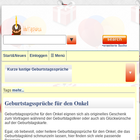
▼
+erweiterte Suche
Start&Neues
Einloggen
☰ Menü
Kurze lustige Geburtstagssprüche
▼
18 Geburtstagssprüche
Tags
mehr...
Geburtstagssprüche für den Onkel
Lustige Geburtstagssprüche zum
Geburtstagssprüche für den Onkel eignen sich als originelles Geschenk
50ten
zum Vortragen während der Geburtstagsfeier oder auch als Glückwünsche
auf der Geburtstagskarte.
60. Geburtstagssprüche
Egal, ob liebevoll, oder heitere Geburtstagssprüche für den Onkel, die das
Geburtstagskind schmunzeln lassen, hier finden sich viele passende