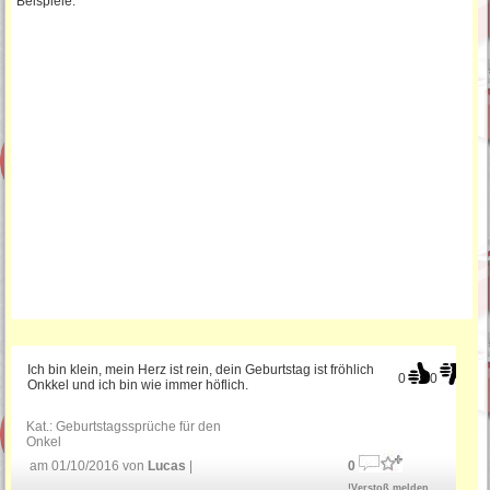
Beispiele.
Gedichte zum Geburtstag
Lustige Geburtstagswünsche
Schöne Sprüche zum Geburtstag
Sprüche für die
Geburtstagseinladung
Lustige Geburtstagsgedichte
Ich bin klein, mein Herz ist rein, dein Geburtstag ist fröhlich
0
0
Onkkel und ich bin wie immer höflich.
SMS Geburtstagssprüche
Kat.:
Geburtstagssprüche für den
Onkel
am 01/10/2016 von
Lucas
|
0
Sprüche für Einladungskarten
!Verstoß melden