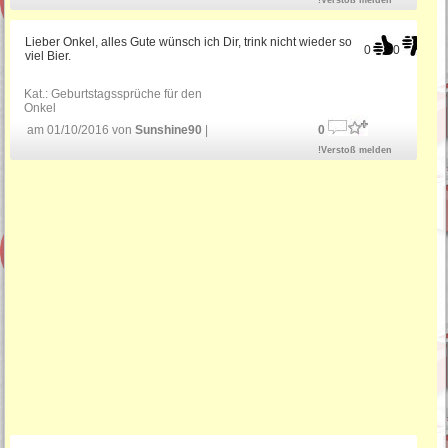
!Verstoß melden
Lieber Onkel, alles Gute wünsch ich Dir, trink nicht wieder so
0
0
viel Bier.
Kat.:
Geburtstagssprüche für den
Onkel
am 01/10/2016 von
Sunshine90
|
0
!Verstoß melden