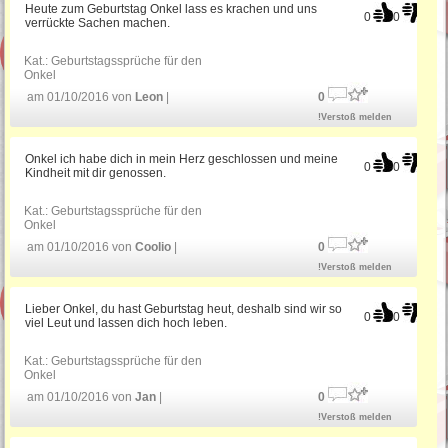
Heute zum Geburtstag Onkel lass es krachen und uns
0
0
verrückte Sachen machen.
Kat.:
Geburtstagssprüche für den
Onkel
am 01/10/2016 von
Leon
|
0
!Verstoß melden
Onkel ich habe dich in mein Herz geschlossen und meine
0
0
Kindheit mit dir genossen.
Kat.:
Geburtstagssprüche für den
Onkel
am 01/10/2016 von
Coolio
|
0
!Verstoß melden
Lieber Onkel, du hast Geburtstag heut, deshalb sind wir so
0
0
viel Leut und lassen dich hoch leben.
Kat.:
Geburtstagssprüche für den
Onkel
am 01/10/2016 von
Jan
|
0
!Verstoß melden