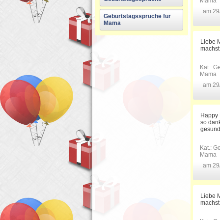
Mama
am 29
Geburtstagssprüche für
Mama
Liebe M
machst
Kat.:
Ge
Mama
am 29
Happy B
so dank
gesund
Kat.:
Ge
Mama
am 29
Liebe M
machst.