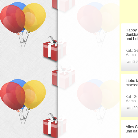
Happy B
dankbar
und Le
Kat.:
Ge
Mama
am 29
Liebe M
machst.
Kat.:
Ge
Mama
am 29
Alles 
und das