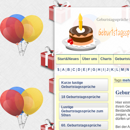
Geburtstagssprüche f
Start&Neues
Über uns
Charts
Geburtst
$
|
A
|
B
|
C
|
D
|
E
|
F
|
G
|
H
|
I
|
J
|
K
|
L
|
M
|
N
Tags
mehr
Kurze lustige
Geburtstagssprüche
Gebur
18 Geburtstagssprüche
Hier ein
ihrem Ge
Lustige
Bestandte
Geburtstagssprüche zum
zeigen, w
50ten
dürfen un
60. Geburtstagssprüche
Bei der 