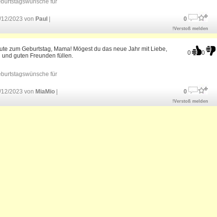
burtstagswünsche für
/12/2023 von
Paul
|
0
!Verstoß melden
Gute zum Geburtstag, Mama! Mögest du das neue Jahr mit Liebe,
0
0
 und guten Freunden füllen.
burtstagswünsche für
/12/2023 von
MiaMio
|
0
!Verstoß melden