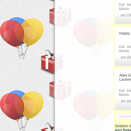
Kat.:
Ge
Mama
am 29
Happy B
Kat.:
Ge
Mama
am 29
Alles 
Lachen
Kat.:
Ge
Mama
am 29
« zurüc
Gefallen 
jetzt Dei