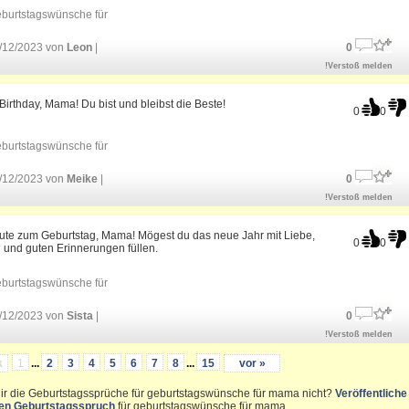
burtstagswünsche für
/12/2023 von
Leon
|
0
!Verstoß melden
irthday, Mama! Du bist und bleibst die Beste!
0
0
burtstagswünsche für
/12/2023 von
Meike
|
0
!Verstoß melden
Gute zum Geburtstag, Mama! Mögest du das neue Jahr mit Liebe,
0
0
 und guten Erinnerungen füllen.
burtstagswünsche für
/12/2023 von
Sista
|
0
!Verstoß melden
k
1
...
2
3
4
5
6
7
8
...
15
vor »
dir die Geburtstagssprüche für geburtstagswünsche für mama nicht?
Veröffentliche
nen Geburtstagsspruch
für geburtstagswünsche für mama.