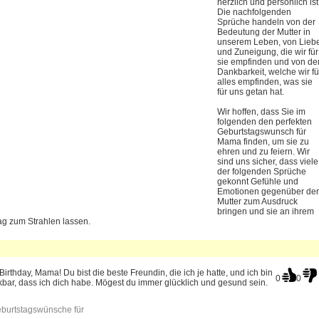
herzlich und persönlich ist
Die nachfolgenden
Sprüche handeln von der
Bedeutung der Mutter in
unserem Leben, von Lieb
und Zuneigung, die wir für
sie empfinden und von de
Dankbarkeit, welche wir fü
alles empfinden, was sie
für uns getan hat.
Wir hoffen, dass Sie im
folgenden den perfekten
Geburtstagswunsch für
Mama finden, um sie zu
ehren und zu feiern. Wir
sind uns sicher, dass viele
der folgenden Sprüche
gekonnt Gefühle und
Emotionen gegenüber der
Mutter zum Ausdruck
bringen und sie an ihrem
ag zum Strahlen lassen.
irthday, Mama! Du bist die beste Freundin, die ich je hatte, und ich bin
0
0
bar, dass ich dich habe. Mögest du immer glücklich und gesund sein.
burtstagswünsche für