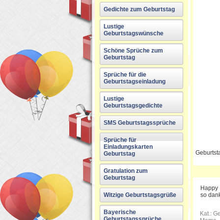
Gedichte zum Geburtstag
Lustige
Geburtstagswünsche
Schöne Sprüche zum
Geburtstag
Sprüche für die
Geburtstagseinladung
Lustige
Geburtstagsgedichte
SMS Geburtstagssprüche
Sprüche für
Einladungskarten
Geburtst
Geburtstag
Gratulation zum
Geburtstag
Happy B
Witzige Geburtstagsgrüße
so dank
Bayerische
Kat.:
Ge
Geburtstagssprüche