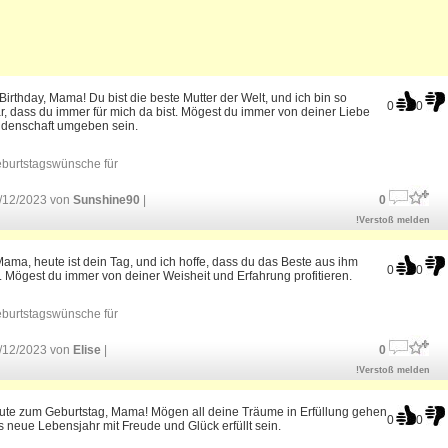
irthday, Mama! Du bist die beste Mutter der Welt, und ich bin so
0
0
, dass du immer für mich da bist. Mögest du immer von deiner Liebe
idenschaft umgeben sein.
burtstagswünsche für
/12/2023 von
Sunshine90
|
0
!Verstoß melden
ama, heute ist dein Tag, und ich hoffe, dass du das Beste aus ihm
0
0
 Mögest du immer von deiner Weisheit und Erfahrung profitieren.
burtstagswünsche für
/12/2023 von
Elise
|
0
!Verstoß melden
Gute zum Geburtstag, Mama! Mögen all deine Träume in Erfüllung gehen
0
0
 neue Lebensjahr mit Freude und Glück erfüllt sein.