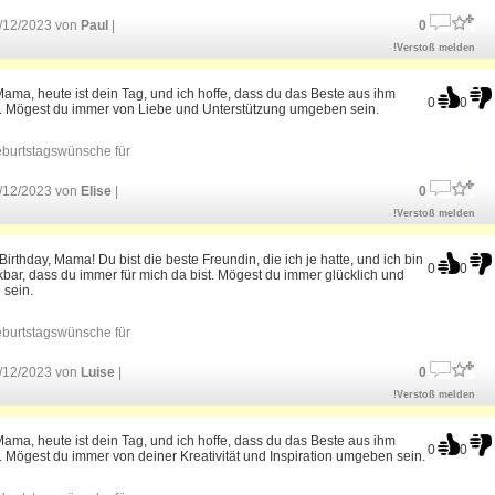
/12/2023 von
Paul
|
0
!Verstoß melden
ama, heute ist dein Tag, und ich hoffe, dass du das Beste aus ihm
0
0
. Mögest du immer von Liebe und Unterstützung umgeben sein.
burtstagswünsche für
/12/2023 von
Elise
|
0
!Verstoß melden
irthday, Mama! Du bist die beste Freundin, die ich je hatte, und ich bin
0
0
bar, dass du immer für mich da bist. Mögest du immer glücklich und
 sein.
burtstagswünsche für
/12/2023 von
Luise
|
0
!Verstoß melden
ama, heute ist dein Tag, und ich hoffe, dass du das Beste aus ihm
0
0
 Mögest du immer von deiner Kreativität und Inspiration umgeben sein.