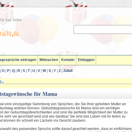
ür fast Jeden
agssprüche eintragen
Mitmachen
Kontakt
Einloggen
|
O
|
P
|
Q
|
R
|
S
|
T
|
U
|
V
|
W
|
X
|
Y
|
Z
|
Zufall
...
tstagswünsche für Mama
mal eine einzigartige Sammlung von Sprüchen, die Sie Ihrer geliebten Mutter an
burtstag widmen können. Geburtstagswünsche für Mama sind ein wichtiger
il der Geburtstagsfeierlichkeiten und sind die perfekte Möglichkeit der Mutter zu
ie sehr sie geschätzt wird und wie dankbar Sie sind das Leben mit ihr teilen zu
d können ihr schnell ein Lächeln ins Gesicht zaubern.
Auswahl des passenden Spruchs sollte darauf geachtet werden, dass er einfühlsam