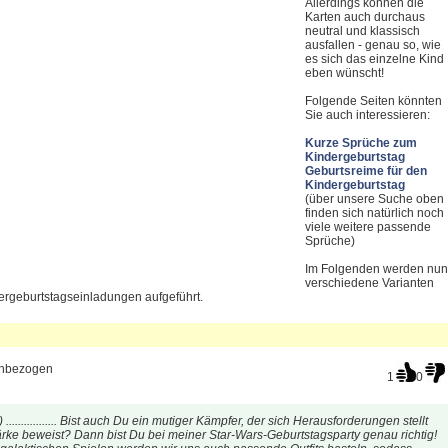
Allerdings können die
Karten auch durchaus
neutral und klassisch
ausfallen - genau so, wie
es sich das einzelne Kind
eben wünscht!
Folgende Seiten könnten
Sie auch interessieren:
Kurze Sprüche zum
Kindergeburtstag
Geburtsreime für den
Kindergeburtstag
(über unsere Suche oben
finden sich natürlich noch
viele weitere passende
Sprüche)
Im Folgenden werden nun
verschiedene Varianten
ergeburtstagseinladungen aufgeführt.
nbezogen
1
0
 ................. Bist auch Du ein mutiger Kämpfer, der sich Herausforderungen stellt
rke beweist? Dann bist Du bei meiner Star-Wars-Geburtstagsparty genau richtig!