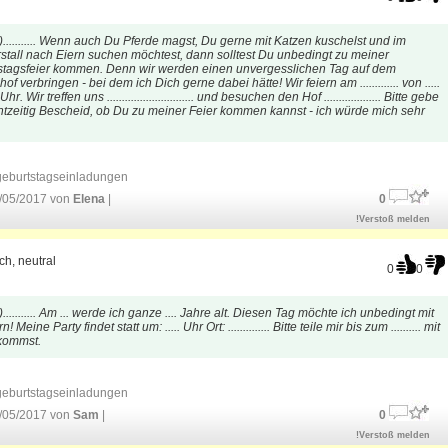
)........... Wenn auch Du Pferde magst, Du gerne mit Katzen kuschelst und im
tall nach Eiern suchen möchtest, dann solltest Du unbedingt zu meiner
stagsfeier kommen. Denn wir werden einen unvergesslichen Tag auf dem
f verbringen - bei dem ich Dich gerne dabei hätte! Wir feiern am ............. von .....
. Uhr. Wir treffen uns ............................. und besuchen den Hof ................... Bitte gebe
htzeitig Bescheid, ob Du zu meiner Feier kommen kannst - ich würde mich sehr
geburtstagseinladungen
/05/2017 von
Elena
|
0
!Verstoß melden
ch, neutral
0
0
)........... Am ... werde ich ganze .... Jahre alt. Diesen Tag möchte ich unbedingt mit
n! Meine Party findet statt um: ..... Uhr Ort: .............. Bitte teile mir bis zum .......... mit
kommst.
geburtstagseinladungen
/05/2017 von
Sam
|
0
!Verstoß melden