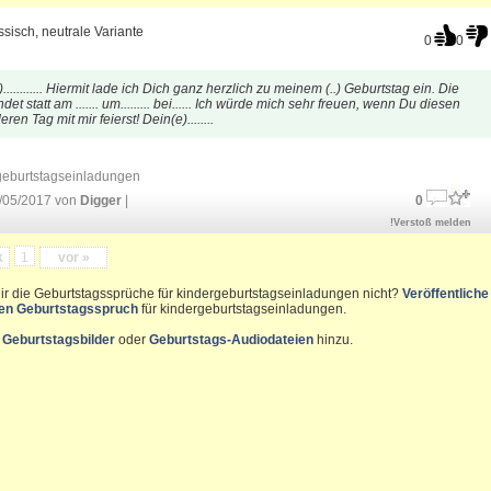
ssisch, neutrale Variante
0
0
)............ Hiermit lade ich Dich ganz herzlich zu meinem (..) Geburtstag ein. Die
ndet statt am ....... um......... bei...... Ich würde mich sehr freuen, wenn Du diesen
en Tag mit mir feierst! Dein(e)........
geburtstagseinladungen
/05/2017 von
Digger
|
0
!Verstoß melden
k
1
vor »
dir die Geburtstagssprüche für kindergeburtstagseinladungen nicht?
Veröffentliche
nen Geburtstagsspruch
für kindergeburtstagseinladungen.
e
Geburtstagsbilder
oder
Geburtstags-Audiodateien
hinzu.