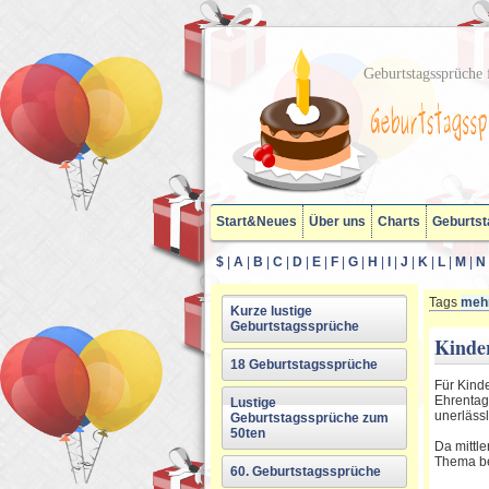
Geburtstagssprüche f
Start&Neues
Über uns
Charts
Geburtst
$
|
A
|
B
|
C
|
D
|
E
|
F
|
G
|
H
|
I
|
J
|
K
|
L
|
M
|
N
Tags
mehr
Kurze lustige
Geburtstagssprüche
Kinde
18 Geburtstagssprüche
Für Kinde
Ehrentag
Lustige
unerlässl
Geburtstagssprüche zum
50ten
Da mittl
Thema be
60. Geburtstagssprüche