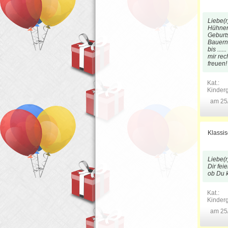
Liebe(r
Hühners
Geburt
Bauernho
bis .....
mir rec
freuen!
Kat.:
Kinder
am 25
Klassis
Liebe(r
Dir feier
ob Du 
Kat.:
Kinder
am 25