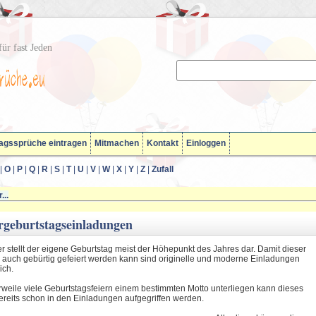
ür fast Jeden
agssprüche eintragen
Mitmachen
Kontakt
Einloggen
|
O
|
P
|
Q
|
R
|
S
|
T
|
U
|
V
|
W
|
X
|
Y
|
Z
|
Zufall
...
rgeburtstagseinladungen
r stellt der eigene Geburtstag meist der Höhepunkt des Jahres dar. Damit dieser
 auch gebürtig gefeiert werden kann sind originelle und moderne Einladungen
ich.
erweile viele Geburtstagsfeiern einem bestimmten Motto unterliegen kann dieses
reits schon in den Einladungen aufgegriffen werden
.