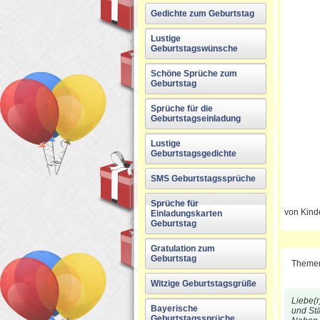
Gedichte zum Geburtstag
Lustige
Geburtstagswünsche
Schöne Sprüche zum
Geburtstag
Sprüche für die
Geburtstagseinladung
Lustige
Geburtstagsgedichte
SMS Geburtstagssprüche
Sprüche für
von Kind
Einladungskarten
Geburtstag
Gratulation zum
Geburtstag
Theme
Witzige Geburtstagsgrüße
Liebe(r)
Bayerische
und Stä
Geburtstagssprüche