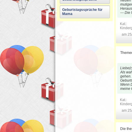
Neben 
mutige
Herausfo
Geburtstagssprüche für
--- Die 
Mama
Kat.:
Kinder
am 25
Theme
Liebe(r)
Als wah
gehen. 
Geburtst
Wenn Du
meine G
Kat.:
Kinder
am 25
Die th