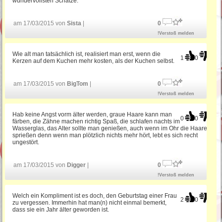
wundervollsten Schätze.
am 17/03/2015 von
Sista
|
0
!Verstoß melden
Wie alt man tatsächlich ist, realisiert man erst, wenn die
1
0
Kerzen auf dem Kuchen mehr kosten, als der Kuchen selbst.
am 17/03/2015 von
BigTom
|
0
!Verstoß melden
Hab keine Angst vorm älter werden, graue Haare kann man
0
0
färben, die Zähne machen richtig Spaß, die schlafen nachts im
Wasserglas, das Alter sollte man genießen, auch wenn im Ohr die Haare
sprießen denn wenn man plötzlich nichts mehr hört, lebt es sich recht
ungestört.
am 17/03/2015 von
Digger
|
0
!Verstoß melden
Welch ein Kompliment ist es doch, den Geburtstag einer Frau
2
0
zu vergessen. Immerhin hat man(n) nicht einmal bemerkt,
dass sie ein Jahr älter geworden ist.