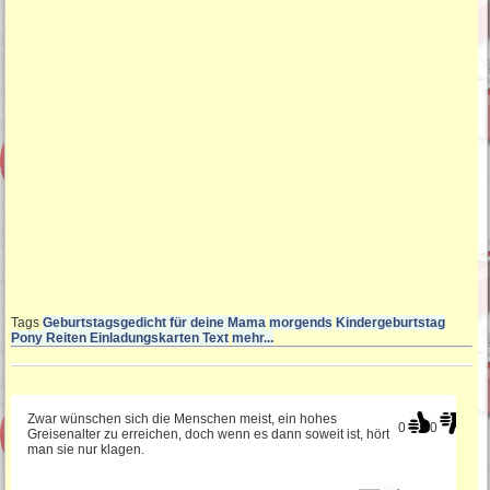
Gedichte zum Geburtstag
Lustige Geburtstagswünsche
Schöne Sprüche zum Geburtstag
Sprüche für die
Geburtstagseinladung
Lustige Geburtstagsgedichte
Tags
Geburtstagsgedicht für deine Mama
morgends
Kindergeburtstag
Pony Reiten Einladungskarten Text
mehr...
SMS Geburtstagssprüche
Zwar wünschen sich die Menschen meist, ein hohes
0
0
Greisenalter zu erreichen, doch wenn es dann soweit ist, hört
man sie nur klagen.
Sprüche für Einladungskarten
Geburtstag