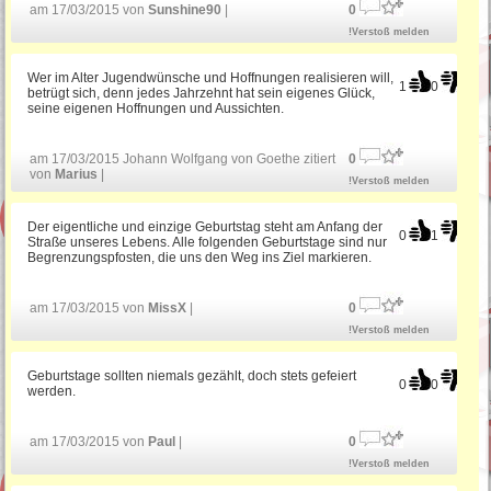
am 17/03/2015 von
Sunshine90
|
0
!Verstoß melden
Gratulation zum Geburtstag
Wer im Alter Jugendwünsche und Hoffnungen realisieren will,
1
0
betrügt sich, denn jedes Jahrzehnt hat sein eigenes Glück,
seine eigenen Hoffnungen und Aussichten.
Witzige Geburtstagsgrüße
am 17/03/2015 Johann Wolfgang von Goethe zitiert
0
von
Marius
|
!Verstoß melden
Bayerische Geburtstagssprüche
Der eigentliche und einzige Geburtstag steht am Anfang der
0
1
Straße unseres Lebens. Alle folgenden Geburtstage sind nur
Begrenzungspfosten, die uns den Weg ins Ziel markieren.
Geburtstagssprüche für Mama
am 17/03/2015 von
MissX
|
0
!Verstoß melden
Geburtstage sollten niemals gezählt, doch stets gefeiert
0
0
werden.
am 17/03/2015 von
Paul
|
0
!Verstoß melden