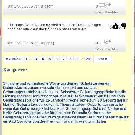
am 17/03/2015 von
BigTom
|
0
!Verstoß melden
Ein junger Weinstock mag vielleicht mehr Trauben tragen,
0
0
doch der alte Weinstock gibt den besseren Wein.
am 17/03/2015 von
Digger
|
0
!Verstoß melden
« zurück
1
...
3
4
5
6
7
8
9
...
20
vor »
Kategorien:
Sinnliche und romantische Worte um deinem Schatz zu seinem
Geburtstag zu zeigen wie sehr du ihn liebst und schätzt
Geburstagssprüche an die kleine Schwester
Geburstagssprüche für die
Lieblingsperson
Geburtstagssprüche für Basketballer Spieler und Fans
Geburtstagssprüche für 11-Jährigen
Freche Texte zum 60 Geburtstag für
Männer
Geburtstagssprüche mit Thema Zaubern
Geburtstagssprüche
wenn das Geburtstagskind krank ist
Geburtstagssprüche für Nichte und
Neffe
Geburtstagssprüche für eine gute Freundin
Sarkastische
Geburtstagssprüche
Geburtstagswünsche Islam
Geburtstagssprüche für
ein Arzt
Sprüche von der Freundin für den Freund zum 18ten