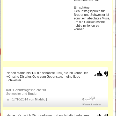
Geburtstag
zusammenkommt.
Ein schöner
Geburtstagsspruch für
Gratulation zum Geburtstag
Bruder und Schwester ist
somit ein absolutes Muss,
um die Glückwünsche
richtig mitteilen zu
können.
Witzige Geburtstagsgrüße
Bayerische Geburtstagssprüche
Geburtstagssprüche für Mama
Neben Mama bist Du die schönste Frau, die ich kenne. Ich
4
2
wünsche Dir alles Gute zum Geburtstag, meine liebe
Schwester.
Kat.:
Geburtstagssprüche für
Schwester und Bruder
am 17/10/2014 von
MiaMio
|
0
!Verstoß melden
Heute möchte ich Dir gratulieren und mich dafür bedanken,