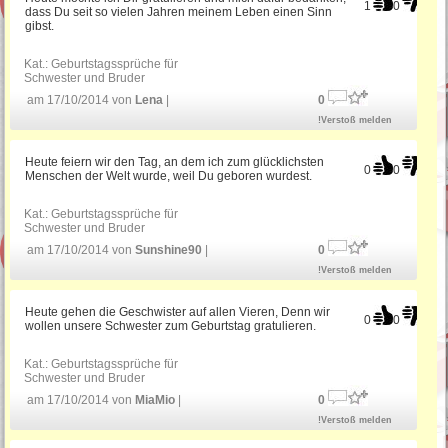
1
0
dass Du seit so vielen Jahren meinem Leben einen Sinn
gibst.
Kat.:
Geburtstagssprüche für
Schwester und Bruder
am 17/10/2014 von
Lena
|
0
!Verstoß melden
Heute feiern wir den Tag, an dem ich zum glücklichsten
0
0
Menschen der Welt wurde, weil Du geboren wurdest.
Kat.:
Geburtstagssprüche für
Schwester und Bruder
am 17/10/2014 von
Sunshine90
|
0
!Verstoß melden
Heute gehen die Geschwister auf allen Vieren, Denn wir
0
0
wollen unsere Schwester zum Geburtstag gratulieren.
Kat.:
Geburtstagssprüche für
Schwester und Bruder
am 17/10/2014 von
MiaMio
|
0
!Verstoß melden