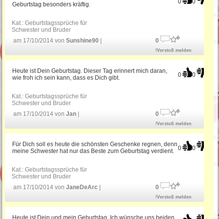
0
0
Geburtstag besonders kräftig.
Kat.:
Geburtstagssprüche für
Schwester und Bruder
am 17/10/2014 von
Sunshine90
|
0
!Verstoß melden
Heute ist Dein Geburtstag. Dieser Tag erinnert mich daran,
0
0
wie froh ich sein kann, dass es Dich gibt.
Kat.:
Geburtstagssprüche für
Schwester und Bruder
am 17/10/2014 von
Jan
|
0
!Verstoß melden
Für Dich soll es heute die schönsten Geschenke regnen, denn
0
0
meine Schwester hat nur das Beste zum Geburtstag verdient.
Kat.:
Geburtstagssprüche für
Schwester und Bruder
am 17/10/2014 von
JaneDeArc
|
0
!Verstoß melden
Heute ist Dein und mein Geburtstag. Ich wünsche uns beiden