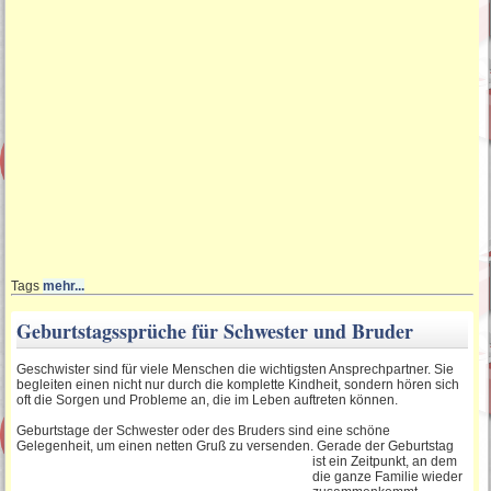
Gedichte zum Geburtstag
Lustige Geburtstagswünsche
Schöne Sprüche zum Geburtstag
Sprüche für die
Geburtstagseinladung
Tags
mehr...
Geburtstagssprüche für Schwester und Bruder
Lustige Geburtstagsgedichte
Geschwister sind für viele Menschen die wichtigsten Ansprechpartner. Sie
begleiten einen nicht nur durch die komplette Kindheit, sondern hören sich
oft die Sorgen und Probleme an, die im Leben auftreten können.
SMS Geburtstagssprüche
Geburtstage der Schwester oder des Bruders sind eine schöne
Gelegenheit, um einen netten Gruß zu versenden
. Gerade der Geburtstag
ist ein Zeitpunkt, an dem
Sprüche für Einladungskarten
die ganze Familie wieder