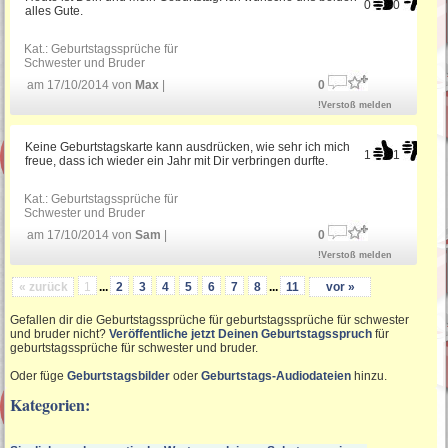
0
0
alles Gute.
Kat.:
Geburtstagssprüche für
Schwester und Bruder
am 17/10/2014 von
Max
|
0
!Verstoß melden
Keine Geburtstagskarte kann ausdrücken, wie sehr ich mich
1
1
freue, dass ich wieder ein Jahr mit Dir verbringen durfte.
Kat.:
Geburtstagssprüche für
Schwester und Bruder
am 17/10/2014 von
Sam
|
0
!Verstoß melden
« zurück
1
...
2
3
4
5
6
7
8
...
11
vor »
Gefallen dir die Geburtstagssprüche für geburtstagssprüche für schwester
und bruder nicht?
Veröffentliche jetzt Deinen Geburtstagsspruch
für
geburtstagssprüche für schwester und bruder.
Oder füge
Geburtstagsbilder
oder
Geburtstags-Audiodateien
hinzu.
Kategorien: