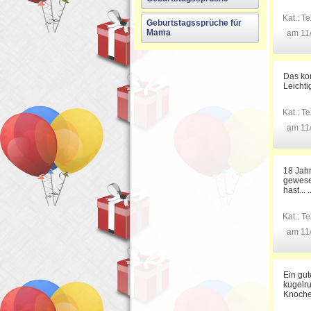
Kat.:
Te
Geburtstagssprüche für
Mama
am 11
Das kom
Leichti
Kat.:
Te
am 11
18 Jahr
gewese
hast...
Kat.:
Te
am 11
Ein gut
kugelr
Knoche