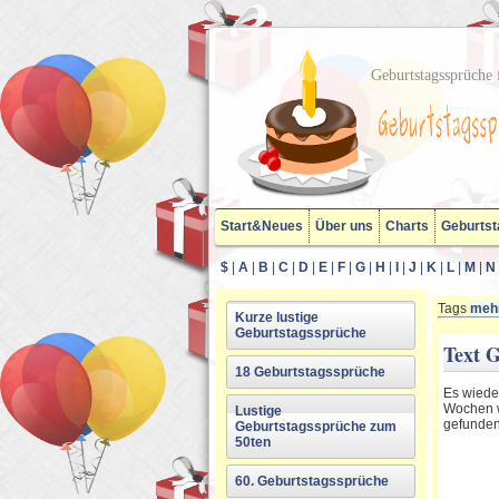
Geburtstagssprüche f
Start&Neues
Über uns
Charts
Geburtst
$
|
A
|
B
|
C
|
D
|
E
|
F
|
G
|
H
|
I
|
J
|
K
|
L
|
M
|
N
Tags
mehr
Kurze lustige
Geburtstagssprüche
Text G
18 Geburtstagssprüche
Es wiede
Wochen w
Lustige
gefunden
Geburtstagssprüche zum
50ten
60. Geburtstagssprüche