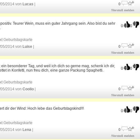
/05/2014 von
Lucas
|
0
!Verstoß melden
positiv. Teurer Wein, muss ein guter Jahrgang sein. Also bist du sehr
0
0
.
xt Geburtstagskarte
/05/2014 von
Luise
|
0
!Verstoß melden
t ein besonderer Tag, und weil ich dich so gerne mag, schenk ich dir,
0
0
ttet in Konfetti, nun freu dich, eine ganze Packung Spaghetti.
xt Geburtstagskarte
/05/2014 von
Coolio
|
0
!Verstoß melden
tert dir der Wind: Hoch lebe das Geburtstagskind!!!
0
0
xt Geburtstagskarte
/05/2014 von
Lena
|
0
!Verstoß melden