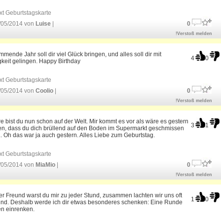
xt Geburtstagskarte
/05/2014 von
Luise
|
0
!Verstoß melden
mende Jahr soll dir viel Glück bringen, und alles soll dir mit
4
0
gkeit gelingen. Happy Birthday
xt Geburtstagskarte
/05/2014 von
Coolio
|
0
!Verstoß melden
e bist du nun schon auf der Welt. Mir kommt es vor als wäre es gestern
3
1
n, dass du dich brüllend auf den Boden im Supermarkt geschmissen
 ... Oh das war ja auch gestern. Alles Liebe zum Geburtstag.
xt Geburtstagskarte
/05/2014 von
MiaMio
|
0
!Verstoß melden
er Freund warst du mir zu jeder Stund, zusammen lachten wir uns oft
1
0
und. Deshalb werde ich dir etwas besonderes schenken: Eine Runde
n einrenken.