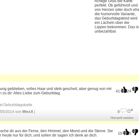
richtige Gruß die Karte
perfekt. Ob gefühlvoll und
von Herzen oder doch eh
die humorvolle Variante,
das Geburtstagskind wird
ein Lächeln über die
Lippen bekommen. Das is
unbezahlbar.
ung geblieben, volles Haar und stets gescheit, aber genug von mir
41
24
 zu dir: Alles Liebe zum Geburtstag.
xt Geburtstagskarte
/05/2014 von
MissX
|
0
!Verstoß melden
sche dir aus der Ferne, den Himmel, den Mond und die Sterne. Sie
10
5
n heute nur für dich, und sollen dir sagen ich denk an dich.