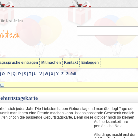
ür fast Jeden
agssprüche eintragen
Mitmachen
Kontakt
Einloggen
|
O
|
P
|
Q
|
R
|
S
|
T
|
U
|
V
|
W
|
X
|
Y
|
Z
|
Zufall
...
eburtstagskarte
rholt sich jedes Jahr. Die Liebsten haben Geburtstag und man überlegt Tage oder
omit man ihnen eine Freude machen kann. Ist das passende Geschenk endlich
, fehlt noch die passende Geburtstagskarte
. Denn diese gibt der noch so kleinen
Aufmerksamkeit ihre
persönliche Note.
Allerdings macht erst der