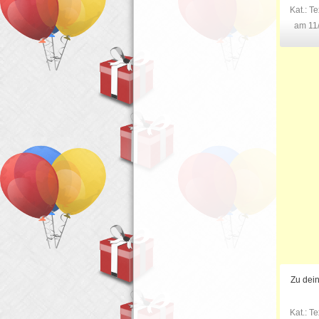
Kat.:
Te
am 11
Zu dein
Kat.:
Te