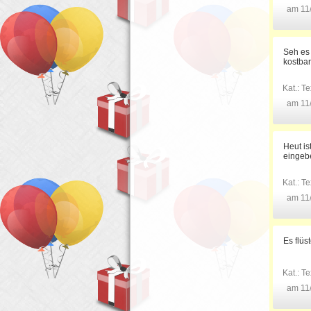
am 11
Seh es 
kostbar
Kat.:
Te
am 11
Heut is
eingebe
Kat.:
Te
am 11
Es flüs
Kat.:
Te
am 11