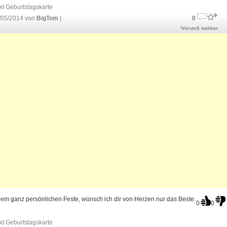
xt Geburtstagskarte
/05/2014 von
BigTom
|
0
!Verstoß melden
em ganz persönlichen Feste, wünsch ich dir von Herzen nur das Beste.
0
0
xt Geburtstagskarte