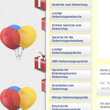
Gedichte zum Geburtstag
Lustige
Geburtstagswünsche
Schöne Sprüche zum
Geburtstag
Sprüche für die
Geburtstagseinladung
Lustige
Geburtstagsgedichte
SMS Geburtstagssprüche
Sprüche für
Immer j
Einladungskarten
und nun
Geburtstag
Kat.:
Te
Gratulation zum
am 11
Geburtstag
Witzige Geburtstagsgrüße
Ich wün
Bayerische
strahle
Geburtstagssprüche