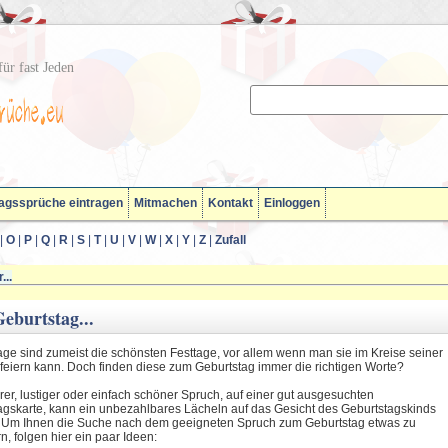
ür fast Jeden
agssprüche eintragen
Mitmachen
Kontakt
Einloggen
|
O
|
P
|
Q
|
R
|
S
|
T
|
U
|
V
|
W
|
X
|
Y
|
Z
|
Zufall
...
eburtstag...
age sind zumeist die schönsten Festtage, vor allem wenn man sie im Kreise seiner
 feiern kann. Doch finden diese zum Geburtstag immer die richtigen Worte?
rer, lustiger oder einfach schöner Spruch, auf einer gut ausgesuchten
agskarte, kann ein unbezahlbares Lächeln auf das Gesicht des Geburtstagskinds
 Um Ihnen die Suche nach dem geeigneten Spruch zum Geburtstag etwas zu
rn, folgen hier ein paar Ideen: