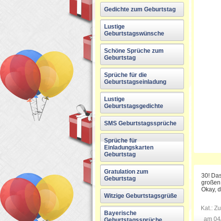
Gedichte zum Geburtstag
Lustige
Geburtstagswünsche
Schöne Sprüche zum
Geburtstag
Sprüche für die
Geburtstagseinladung
Lustige
Geburtstagsgedichte
SMS Geburtstagssprüche
Sprüche für
Einladungskarten
Geburtstag
Gratulation zum
30! Da
Geburtstag
großen
Okay, d
Witzige Geburtstagsgrüße
Kat.:
Zu
Bayerische
am 04
Geburtstagssprüche