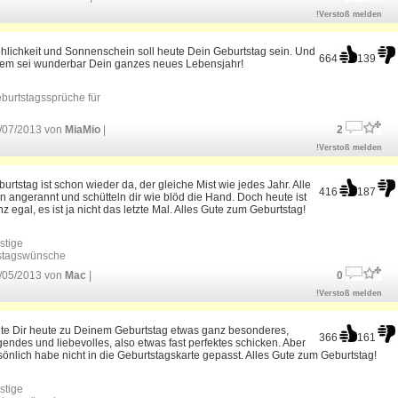
!Verstoß melden
öhlichkeit und Sonnenschein soll heute Dein Geburtstag sein. Und
664
139
em sei wunderbar Dein ganzes neues Lebensjahr!
burtstagssprüche für
/07/2013 von
MiaMio
|
2
!Verstoß melden
urtstag ist schon wieder da, der gleiche Mist wie jedes Jahr. Alle
416
187
angerannt und schütteln dir wie blöd die Hand. Doch heute ist
z egal, es ist ja nicht das letzte Mal. Alles Gute zum Geburtstag!
stige
stagswünsche
/05/2013 von
Mac
|
0
!Verstoß melden
lte Dir heute zu Deinem Geburtstag etwas ganz besonderes,
366
161
endes und liebevolles, also etwas fast perfektes schicken. Aber
sönlich habe nicht in die Geburtstagskarte gepasst. Alles Gute zum Geburtstag!
stige