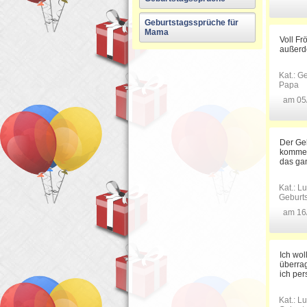
Geburtstagssprüche für
Mama
Voll Fr
außerd
Kat.:
Ge
Papa
am 05
Der Geb
kommen 
das gan
Kat.:
Lu
Geburt
am 16
Ich wol
überrag
ich per
Kat.:
Lu