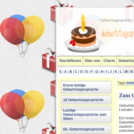
Geburtstagssprüche f
Start&Neues
Über uns
Charts
Geburtst
$
|
A
|
B
|
C
|
D
|
E
|
F
|
G
|
H
|
I
|
J
|
K
|
L
|
M
|
N
Tags
mehr
Kurze lustige
Geburtstagssprüche
Zum G
18 Geburtstagssprüche
Geburtst
Liebsten
Lustige
Geburtstagssprüche zum
Ein locke
50ten
Geburtst
zaubern.
60. Geburtstagssprüche
erleichte