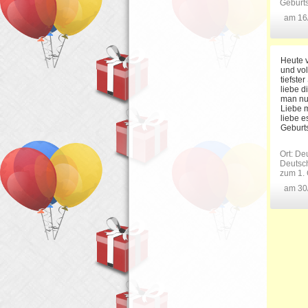
Geburt
am 16
Heute v
und vo
tiefste
liebe d
man nur
Liebe m
liebe e
Geburt
Ort: De
Deutsch
zum 1. 
am 30