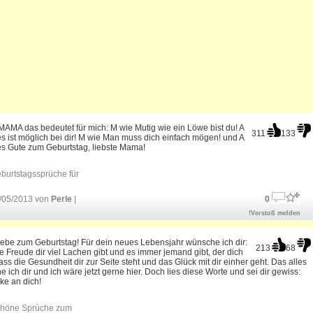
AMA das bedeutet für mich: M wie Mutig wie ein Löwe bist du! A
311
133
es ist möglich bei dir! M wie Man muss dich einfach mögen! und A
es Gute zum Geburtstag, liebste Mama!
burtstagssprüche für
/05/2013 von
Perle
|
0
!Verstoß melden
iebe zum Geburtstag! Für dein neues Lebensjahr wünsche ich dir:
213
68
e Freude dir viel Lachen gibt und es immer jemand gibt, der dich
Dass die Gesundheit dir zur Seite steht und das Glück mit dir einher geht. Das alles
 ich dir und ich wäre jetzt gerne hier. Doch lies diese Worte und sei dir gewiss:
ke an dich!
höne Sprüche zum