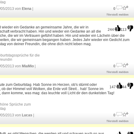
stag
/05/2013 von
Elena
|
0
!Verstoß melden
d wieder ein Gedanke an gemeinsame Jahre, die wir in
244
113
chaft verbracht haben. Hin und wieder ein Gedanke an all die
he, die wir im Vertrauen geführt haben. Hin und wieder ein Lächeln über die
iten, die wir gemeinsam begangen haben. Jedes Jahr wieder ein Gedicht zum
tag von deiner Freundin, die ohne dich nicht leben mag.
burtstagssprüche für die
reundin
/05/2013 von
MiaMio
|
0
!Verstoß melden
ute zum Geburtstag. Hab Sonne im Herzen, ob's stürmt oder
147
44
, ob der Himmel voll Wolken, die Erde voll Streit... hab' Sonne im
 dann komme, was mag: das leuchte voll Licht dir den dunkelsten Tag!
höne Sprüche zum
stag
/05/2013 von
Lucas
|
0
!Verstoß melden
utti, es gibt Menschen, die werden alt und schauen auch so aus.