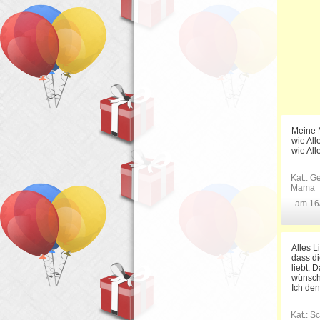
Meine M
wie All
wie All
Kat.:
Ge
Mama
am 16
Alles L
dass di
liebt. 
wünsche
Ich den
Kat.:
Sc