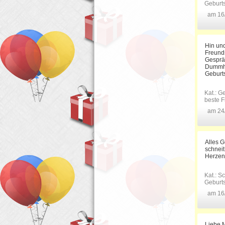
Geburt
am 16
Hin un
Freunds
Gespräc
Dummhe
Geburts
Kat.:
Ge
beste F
am 24
Alles G
schneit
Herzen,
Kat.:
Sc
Geburt
am 16
Liebe M