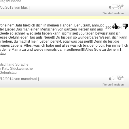
stagswünsche
/05/2013 von
Mac
|
0
!Verstoß melden
or einem Jahr hielt ich dich in meinen Händen. Behutsam, anmutig
290
94
ller Liebe! Das man einen Menschen von ganzem Herzen und aus
r Seele so schnell & so sehr lieben kann, ist mir seit 365 tagen bewusst und ich
ieses Gefühl jeden Tag aufs Neue!!! Du bist ein so wunderbares Wesen, dich kann
 lieben, du machst mein Leben perfekt, egal was passiert!!! Denn du bist die
eines Lebens. Alles, was ich habe und alles was ich bin, gehört dir. Für immer! Ich
s deine Mama zu und werde niemals damit aufhören!!!! Alles Gute zu deinem 1.
stag
utschland Sprache:
 Kat.:
Glückwünsche
Geburtstag
/12/2014 von
maschusi
|
0
!Verstoß melden