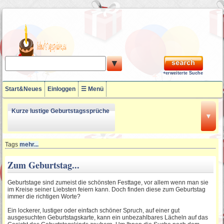
▼
+erweiterte Suche
Start&Neues
Einloggen
☰ Menü
Kurze lustige Geburtstagssprüche
▼
18 Geburtstagssprüche
Tags
mehr...
Zum Geburtstag...
Lustige Geburtstagssprüche zum
Geburtstage sind zumeist die schönsten Festtage, vor allem wenn man sie
50ten
im Kreise seiner Liebsten feiern kann. Doch finden diese zum Geburtstag
immer die richtigen Worte?
60. Geburtstagssprüche
Ein lockerer, lustiger oder einfach schöner Spruch, auf einer gut
ausgesuchten Geburtstagskarte, kann ein unbezahlbares Lächeln auf das