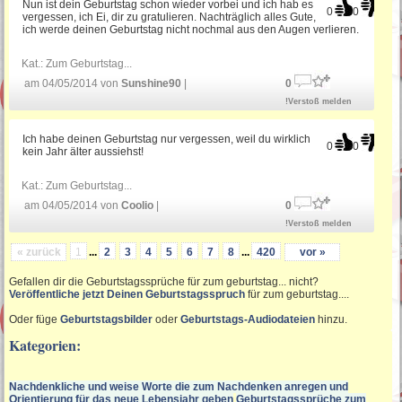
Nun ist dein Geburtstag schon wieder vorbei und ich hab es
0
0
vergessen, ich Ei, dir zu gratulieren. Nachträglich alles Gute,
ich werde deinen Geburtstag nicht nochmal aus den Augen verlieren.
Kat.:
Zum Geburtstag...
am 04/05/2014 von
Sunshine90
|
0
!Verstoß melden
Ich habe deinen Geburtstag nur vergessen, weil du wirklich
0
0
kein Jahr älter aussiehst!
Kat.:
Zum Geburtstag...
am 04/05/2014 von
Coolio
|
0
!Verstoß melden
« zurück
1
...
2
3
4
5
6
7
8
...
420
vor »
Gefallen dir die Geburtstagssprüche für zum geburtstag... nicht?
Veröffentliche jetzt Deinen Geburtstagsspruch
für zum geburtstag....
Oder füge
Geburtstagsbilder
oder
Geburtstags-Audiodateien
hinzu.
Kategorien:
Nachdenkliche und weise Worte die zum Nachdenken anregen und
Orientierung für das neue Lebensjahr geben
Geburtstagssprüche zum