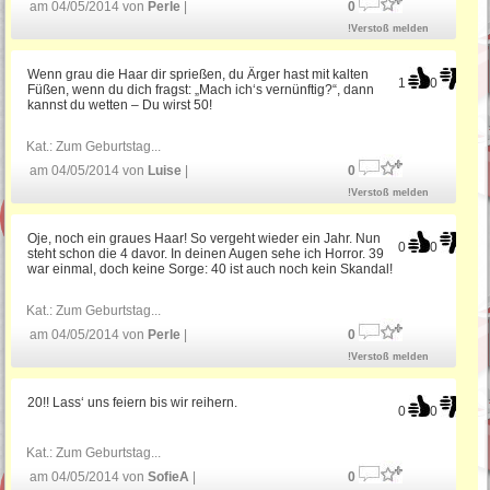
Geburtstag
am 04/05/2014 von
Perle
|
0
!Verstoß melden
Gratulation zum Geburtstag
Wenn grau die Haar dir sprießen, du Ärger hast mit kalten
1
0
Füßen, wenn du dich fragst: „Mach ich‘s vernünftig?“, dann
kannst du wetten – Du wirst 50!
Witzige Geburtstagsgrüße
Kat.:
Zum Geburtstag...
am 04/05/2014 von
Luise
|
0
!Verstoß melden
Bayerische Geburtstagssprüche
Oje, noch ein graues Haar! So vergeht wieder ein Jahr. Nun
0
0
steht schon die 4 davor. In deinen Augen sehe ich Horror. 39
war einmal, doch keine Sorge: 40 ist auch noch kein Skandal!
Geburtstagssprüche für Mama
Kat.:
Zum Geburtstag...
am 04/05/2014 von
Perle
|
0
!Verstoß melden
20!! Lass‘ uns feiern bis wir reihern.
0
0
Kat.:
Zum Geburtstag...
am 04/05/2014 von
SofieA
|
0