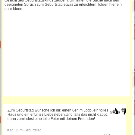
Gesicht des Geburtstagskinds zaubern. Um Ihnen die Suche nach dem
geeigneten Spruch zum Geburtstag etwas zu erleichtern, folgen hier ein
paar Ideen:
Gedichte zum Geburtstag
Lustige Geburtstagswünsche
Schöne Sprüche zum Geburtstag
Sprüche für die
Geburtstagseinladung
Lustige Geburtstagsgedichte
Zum Geburtstag wünsche ich dir: einen 6er im Lotto, ein tolles
SMS Geburtstagssprüche
5
3
Haus und ein erfülltes Liebesleben.Und falls das nicht klappt,
dann zumindest eine tolle Feier mit deinen Freunden!
Kat.:
Zum Geburtstag...
Sprüche für Einladungskarten