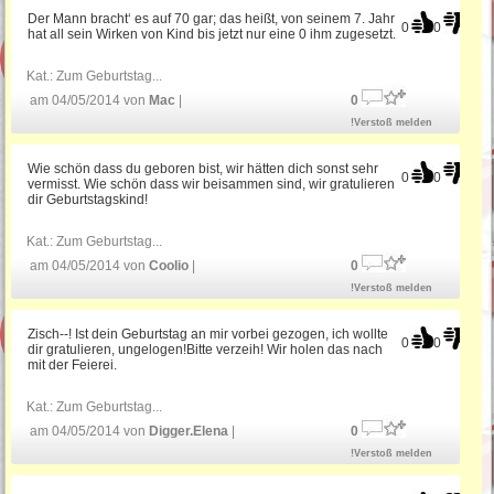
Der Mann bracht‘ es auf 70 gar; das heißt, von seinem 7. Jahr
0
0
hat all sein Wirken von Kind bis jetzt nur eine 0 ihm zugesetzt.
Kat.:
Zum Geburtstag...
am 04/05/2014 von
Mac
|
0
!Verstoß melden
Wie schön dass du geboren bist, wir hätten dich sonst sehr
0
0
vermisst. Wie schön dass wir beisammen sind, wir gratulieren
dir Geburtstagskind!
Kat.:
Zum Geburtstag...
am 04/05/2014 von
Coolio
|
0
!Verstoß melden
Zisch--! Ist dein Geburtstag an mir vorbei gezogen, ich wollte
0
0
dir gratulieren, ungelogen!Bitte verzeih! Wir holen das nach
mit der Feierei.
Kat.:
Zum Geburtstag...
am 04/05/2014 von
Digger.Elena
|
0
!Verstoß melden