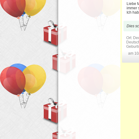
Liebe 
immer s
Ich ha
Dies sc
Ort: De
Deutsch
Geburt
am 10/