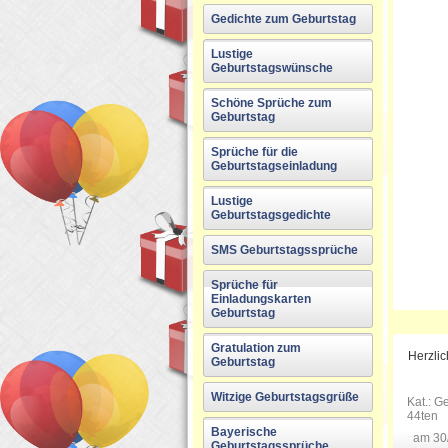
Gedichte zum Geburtstag
Lustige
Geburtstagswünsche
Schöne Sprüche zum
Geburtstag
Sprüche für die
Geburtstagseinladung
Lustige
Geburtstagsgedichte
SMS Geburtstagssprüche
Sprüche für
Einladungskarten
Geburtstag
Gratulation zum
Herzli
Geburtstag
Witzige Geburtstagsgrüße
Kat.:
Ge
44ten
Bayerische
am 30
Geburtstagssprüche