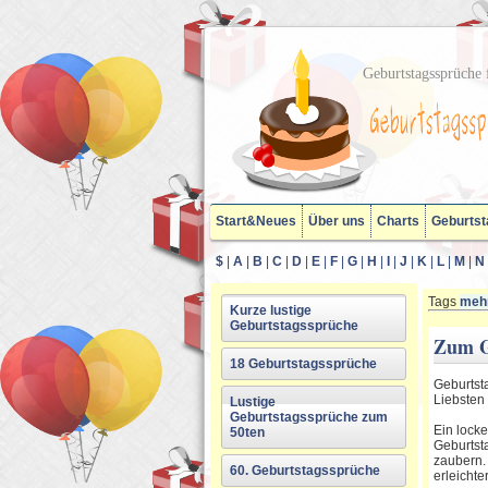
Geburtstagssprüche f
Start&Neues
Über uns
Charts
Geburtst
$
|
A
|
B
|
C
|
D
|
E
|
F
|
G
|
H
|
I
|
J
|
K
|
L
|
M
|
N
Tags
mehr
Kurze lustige
Geburtstagssprüche
Zum G
18 Geburtstagssprüche
Geburtst
Liebsten
Lustige
Geburtstagssprüche zum
Ein locke
50ten
Geburtst
zaubern.
60. Geburtstagssprüche
erleichte