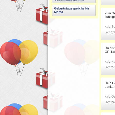
Geburtstagssprüche für
Mama
Zum Geb
künftig
Kat.:
Be
am 13
Du bist
Glückw
Kat.:
Ku
am 27
Dein Ge
danken
Kat.:
Ge
am 24