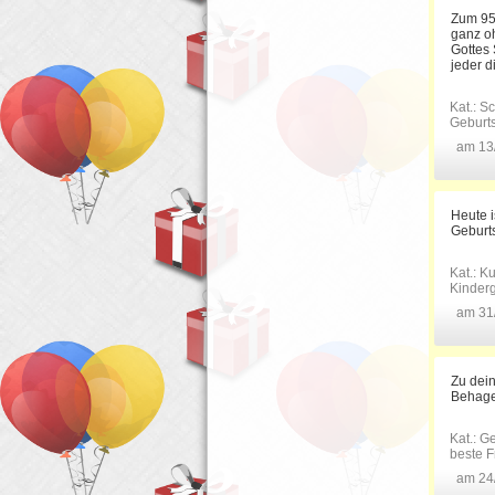
Zum 95
ganz o
Gottes 
jeder 
Kat.:
Sc
Geburt
am 13
Heute i
Geburt
Kat.:
Ku
Kinder
am 31
Zu dein
Behagen
Kat.:
Ge
beste F
am 24