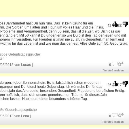
bes Jahrhundert hast Du nun rum. Das ist kein Grund für ein
42
33
. Die Sorgen um Falten und Figur, um volles Haar und die Frisur.
Probleme sind Vergangenheit, denn 50 sein, das ist die Zeit, wo Dich das gar
ehr tangiert. Mit 50 kannst Du ungeniert so wie Du bist den Tag genießen und mit
hönem ihn versüßen. Für Freuden ist man nie zu alt, im Gegenteil, man lernt erst
 wichtig für das Leben ist und wie man das genießt. Alles Gute zum 50. Geburtstag.
stige Geburtstagssprüche
ten
/05/2013 von
Lucas
|
0
!Verstoß melden
orgen, lieber Sonnenschein. Es ist tatsächlich schon wieder ein
26
17
rgangen und Du feierst heute Geburtstag. Ich wünsche Dir für das
bensjahr das Allerbeste, besonders Gesundheit, Freude und beruflichen Erfolg.
em hoffe ich, dass sich unsere gemeinsamen Träume für dieses Jahr
klichen lassen. Hab heute einen besonders schönen Tag.
ße Geburtstagssprüche
/05/2013 von
Lena
|
0
!Verstoß melden