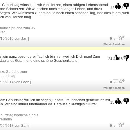
. Geburtstag wünschen wir von Herzen, einen ruhigen Lebensabend
17
8
hne Schmerzen. Wir wünschen noch ein langes Leben, und dazu
Segen. Wir wünschen zudem heute noch einen schönen Tag, lass dich feiern, weil
dich von Herzen mag.
höne Sprüche zum 95.
stag
/10/2015 von
Jan
|
0
!Verstoß melden
st ein ganz besonderer Tag! Ich bin hier, weil ich Dich mag! Zum
24
16
stag alles Gute – und eine schöne Geschenketüte!
rze Sprüche zum
geburtstag
/05/2014 von
Leon
|
0
!Verstoß melden
em Geburtstag will ich dir sagen, unsere Freundschaft genieße ich mit
15
7
. Wir sind immer füreinander da. Darauf ein kräftiges "Hurra".
burtstagssprüche für die
reundin
/05/2013 von
Sam
|
0