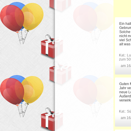
Ein hal
Gebrumm
Solche 
nicht m
viel Sc
alt was
Kat.:
Lu
zum 50
am 16
Guten M
Jahr ve
neue Le
Außerd
verwir
Kat.:
Sü
am 16