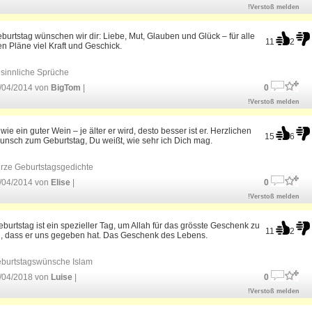
!Verstoß melden
urtstag wünschen wir dir: Liebe, Mut, Glauben und Glück – für alle
11
2
en Pläne viel Kraft und Geschick.
sinnliche Sprüche
/04/2014 von
BigTom
|
0
!Verstoß melden
 wie ein guter Wein – je älter er wird, desto besser ist er. Herzlichen
15
6
unsch zum Geburtstag, Du weißt, wie sehr ich Dich mag.
rze Geburtstagsgedichte
/04/2014 von
Elise
|
0
!Verstoß melden
burtstag ist ein spezieller Tag, um Allah für das grösste Geschenk zu
11
2
, dass er uns gegeben hat. Das Geschenk des Lebens.
burtstagswünsche Islam
/04/2018 von
Luise
|
0
!Verstoß melden