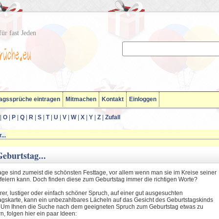
ür fast Jeden
agssprüche eintragen
Mitmachen
Kontakt
Einloggen
|
O
|
P
|
Q
|
R
|
S
|
T
|
U
|
V
|
W
|
X
|
Y
|
Z
|
Zufall
...
eburtstag...
age sind zumeist die schönsten Festtage, vor allem wenn man sie im Kreise seiner
 feiern kann. Doch finden diese zum Geburtstag immer die richtigen Worte?
rer, lustiger oder einfach schöner Spruch, auf einer gut ausgesuchten
agskarte, kann ein unbezahlbares Lächeln auf das Gesicht des Geburtstagskinds
 Um Ihnen die Suche nach dem geeigneten Spruch zum Geburtstag etwas zu
rn, folgen hier ein paar Ideen: