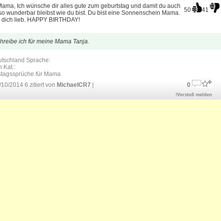
Mama, Ich wünsche dir alles gute zum geburtstag und damit du auch
50
41
o wunderbar bleibst wie du bist. Du bist eine Sonnenschein Mama.
b dich lieb. HAPPY BIRTHDAY!
hreibe ich für meine Mama Tanja.
utschland Sprache:
 Kat.:
stagssprüche für Mama
10/2014 6 zitiert von
MichaelCR7
|
0
!Verstoß melden