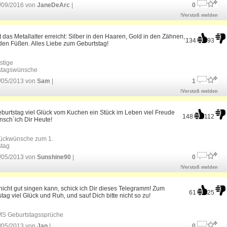
/09/2016 von
JaneDeArc
|
0
!Verstoß melden
 das Metallalter erreicht: Silber in den Haaren, Gold in den Zähnen,
134
93
 den Füßen. Alles Liebe zum Geburtstag!
stige
stagswünsche
/05/2013 von
Sam
|
1
!Verstoß melden
burtstag viel Glück vom Kuchen ein Stück im Leben viel Freude
148
112
nsch´ich Dir Heute!
ückwünsche zum 1.
stag
/05/2013 von
Sunshine90
|
0
!Verstoß melden
nicht gut singen kann, schick ich Dir dieses Telegramm! Zum
61
25
tag viel Glück und Ruh, und sauf Dich bitte nicht so zu!
S Geburtstagssprüche
/05/2013 von
Jan
|
0