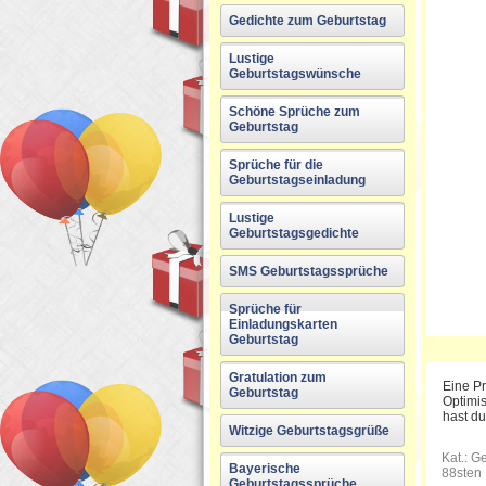
Gedichte zum Geburtstag
Lustige
Geburtstagswünsche
Schöne Sprüche zum
Geburtstag
Sprüche für die
Geburtstagseinladung
Lustige
Geburtstagsgedichte
SMS Geburtstagssprüche
Sprüche für
Einladungskarten
Geburtstag
Gratulation zum
Eine Pr
Geburtstag
Optimi
hast du
Witzige Geburtstagsgrüße
Kat.:
Ge
Bayerische
88sten
Geburtstagssprüche