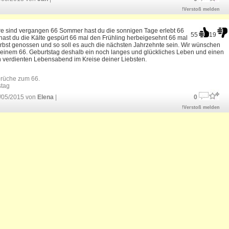
!Verstoß melden
re sind vergangen 66 Sommer hast du die sonnigen Tage erlebt 66
55
19
hast du die Kälte gespürt 66 mal den Frühling herbeigesehnt 66 mal
rbst genossen und so soll es auch die nächsten Jahrzehnte sein. Wir wünschen
deinem 66. Geburtstag deshalb ein noch langes und glückliches Leben und einen
n verdienten Lebensabend im Kreise deiner Liebsten.
rüche zum 66.
stag
/05/2015 von
Elena
|
0
!Verstoß melden