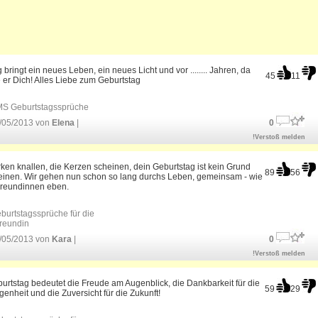
 bringt ein neues Leben, ein neues Licht und vor ........ Jahren, da
45
11
 er Dich! Alles Liebe zum Geburtstag
S Geburtstagssprüche
/05/2013 von
Elena
|
0
!Verstoß melden
ken knallen, die Kerzen scheinen, dein Geburtstag ist kein Grund
89
56
inen. Wir gehen nun schon so lang durchs Leben, gemeinsam - wie
Freundinnen eben.
burtstagssprüche für die
reundin
/05/2013 von
Kara
|
0
!Verstoß melden
urtstag bedeutet die Freude am Augenblick, die Dankbarkeit für die
59
29
enheit und die Zuversicht für die Zukunft!