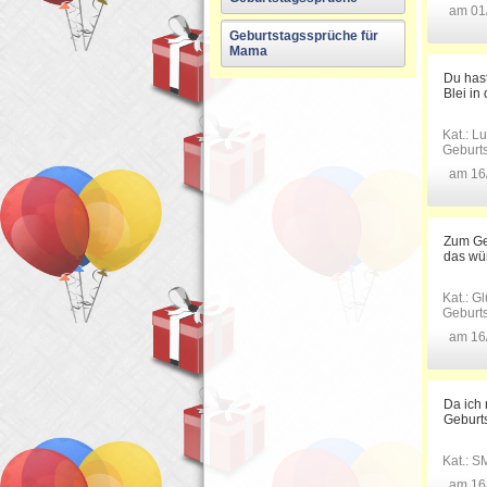
am 01
Geburtstagssprüche für
Mama
Du hast
Blei in
Kat.:
Lu
Geburt
am 16
Zum Ge
das wü
Kat.:
Gl
Geburt
am 16
Da ich 
Geburts
Kat.:
SM
am 16