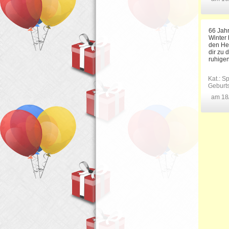
66 Jah
Winter 
den He
dir zu 
ruhige
Kat.:
Sp
Geburt
am 18