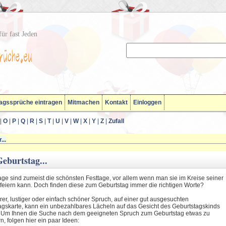
ür fast Jeden
agssprüche eintragen
Mitmachen
Kontakt
Einloggen
|
O
|
P
|
Q
|
R
|
S
|
T
|
U
|
V
|
W
|
X
|
Y
|
Z
|
Zufall
...
eburtstag...
age sind zumeist die schönsten Festtage, vor allem wenn man sie im Kreise seiner
 feiern kann. Doch finden diese zum Geburtstag immer die richtigen Worte?
rer, lustiger oder einfach schöner Spruch, auf einer gut ausgesuchten
agskarte, kann ein unbezahlbares Lächeln auf das Gesicht des Geburtstagskinds
 Um Ihnen die Suche nach dem geeigneten Spruch zum Geburtstag etwas zu
rn, folgen hier ein paar Ideen: