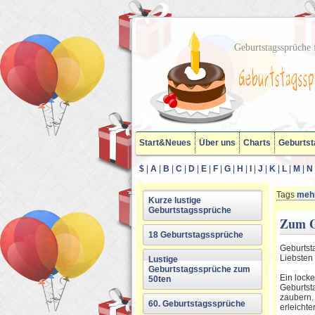
Geburtstagssprüche f
Start&Neues
Über uns
Charts
Geburtst
$
|
A
|
B
|
C
|
D
|
E
|
F
|
G
|
H
|
I
|
J
|
K
|
L
|
M
|
N
Tags
mehr
Kurze lustige
Geburtstagssprüche
Zum G
18 Geburtstagssprüche
Geburtst
Liebsten
Lustige
Geburtstagssprüche zum
Ein locke
50ten
Geburtst
zaubern.
60. Geburtstagssprüche
erleichte