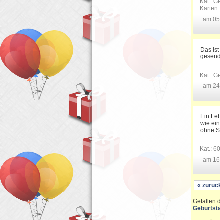
Kat.:
Ge
Karten
am 05
Das ist
gesende
Kat.:
Ge
am 24
Ein Le
wie ei
ohne Sc
Kat.:
60
am 16
« zurüc
Gefallen d
Geburtst