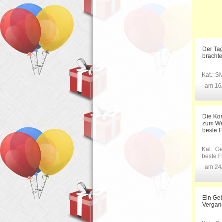
Der Tag
brachte
Kat.:
SM
am 16
Die Kor
zum We
beste 
Kat.:
Ge
beste F
am 24
Ein Geb
Vergang