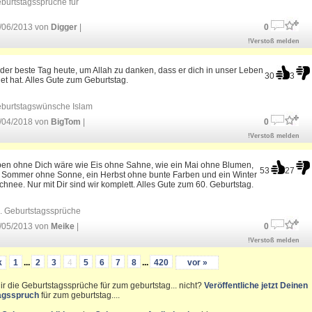
burtstagssprüche für
/06/2013 von
Digger
|
0
!Verstoß melden
 der beste Tag heute, um Allah zu danken, dass er dich in unser Leben
30
3
t hat. Alles Gute zum Geburtstag.
burtstagswünsche Islam
/04/2018 von
BigTom
|
0
!Verstoß melden
ben ohne Dich wäre wie Eis ohne Sahne, wie ein Mai ohne Blumen,
53
27
n Sommer ohne Sonne, ein Herbst ohne bunte Farben und ein Winter
hnee. Nur mit Dir sind wir komplett. Alles Gute zum 60. Geburtstag.
. Geburtstagssprüche
/05/2013 von
Meike
|
0
!Verstoß melden
k
1
...
2
3
4
5
6
7
8
...
420
vor »
ir die Geburtstagssprüche für zum geburtstag... nicht?
Veröffentliche jetzt Deinen
agsspruch
für zum geburtstag....